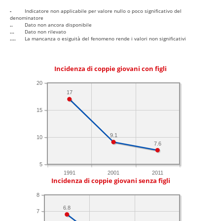
-
Indicatore non applicabile per valore nullo o poco significativo del
denominatore
..
Dato non ancora disponibile
...
Dato non rilevato
....
La mancanza o esiguità del fenomeno rende i valori non significativi
Incidenza di coppie giovani con figli
20
17
15
9.1
10
7.6
5
1991
2001
2011
Incidenza di coppie giovani senza figli
8
6.8
7