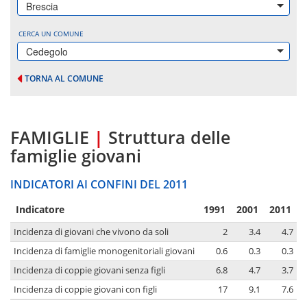
Brescia
CERCA UN COMUNE
Cedegolo
TORNA AL COMUNE
FAMIGLIE
|
Struttura delle
famiglie giovani
INDICATORI AI CONFINI DEL 2011
Indicatore
1991
2001
2011
Incidenza di giovani che vivono da soli
2
3.4
4.7
Incidenza di famiglie monogenitoriali giovani
0.6
0.3
0.3
Incidenza di coppie giovani senza figli
6.8
4.7
3.7
Incidenza di coppie giovani con figli
17
9.1
7.6