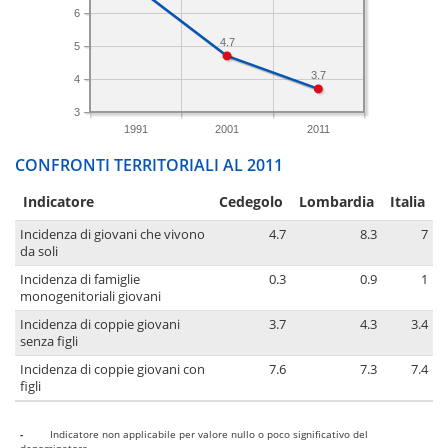
6
4.7
5
3.7
4
3
1991
2001
2011
CONFRONTI TERRITORIALI AL 2011
Indicatore
Cedegolo
Lombardia
Italia
Incidenza di giovani che vivono
4.7
8.3
7
da soli
Incidenza di famiglie
0.3
0.9
1
monogenitoriali giovani
Incidenza di coppie giovani
3.7
4.3
3.4
senza figli
Incidenza di coppie giovani con
7.6
7.3
7.4
figli
-
Indicatore non applicabile per valore nullo o poco significativo del