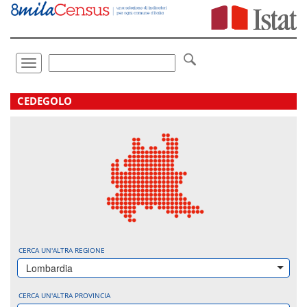
Vai
direttamente
a:
Contenuto
Ricerca
Toggle
navigation
.
CEDEGOLO
CERCA UN'ALTRA REGIONE
Lombardia
CERCA UN'ALTRA PROVINCIA