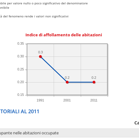
bile per valore nullo o poco significativo del denominatore
nibile
 del fenomeno rende i valori non significativi
Indice di affollamento delle abitazioni
0.35
0.3
0.30
0.25
0.2
0.2
0.20
0.15
1991
2001
2011
TORIALI AL 2011
C
upante nelle abitazioni occupate