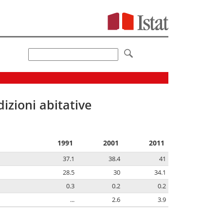
izioni abitative
1991
2001
2011
37.1
38.4
41
28.5
30
34.1
0.3
0.2
0.2
...
2.6
3.9