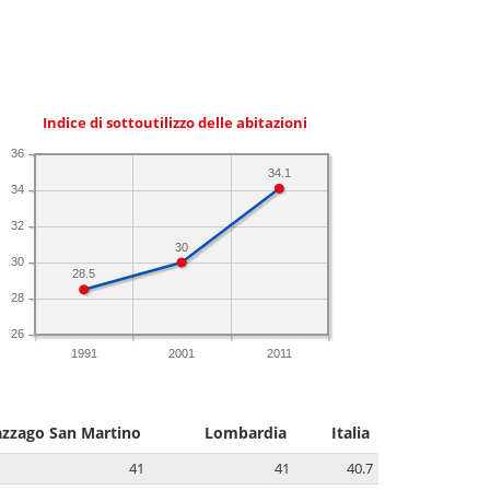
Indice di sottoutilizzo delle abitazioni
36
34.1
34
32
30
30
28.5
28
26
1991
2001
2011
azzago San Martino
Lombardia
Italia
41
41
40.7