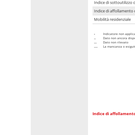
Indice di sottoutilizzo 
Indice di affollamento 
Mobilità residenziale
-
Indicatore non applica
..
Dato non ancora dispo
...
Dato non rilevato
....
La mancanza o esiguità
Indice di affollamento