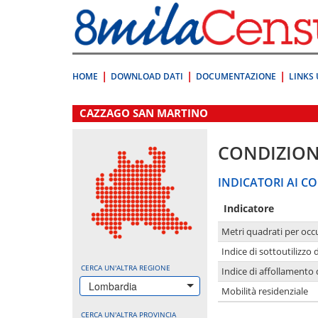
Vai
direttamente
a:
Contenuto
Ricerca
HOME
DOWNLOAD DATI
DOCUMENTAZIONE
LINKS 
.
CAZZAGO SAN MARTINO
CONDIZION
INDICATORI AI CO
Indicatore
Metri quadrati per occ
Indice di sottoutilizzo 
CERCA UN'ALTRA REGIONE
Indice di affollamento 
Lombardia
Mobilità residenziale
CERCA UN'ALTRA PROVINCIA