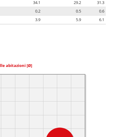
34.1
29.2
31.3
0.2
0.5
0.6
3.9
5.9
6.1
elle abitazioni
[Ø]