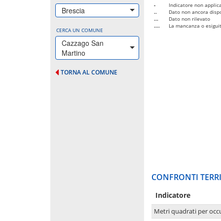
-
Indicatore non applica
Brescia
..
Dato non ancora dispo
...
Dato non rilevato
....
La mancanza o esiguità
CERCA UN COMUNE
Cazzago San
Martino
TORNA AL COMUNE
CONFRONTI TERRI
Indicatore
Metri quadrati per occ