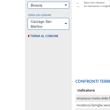
...
Dato non rilevato
Brescia
....
La mancanza o esiguità
CERCA UN COMUNE
Cazzago San
Martino
TORNA AL COMUNE
CONFRONTI TERRI
Indicatore
Ampiezza media delle f
Incidenza famiglie senz