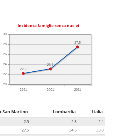
Incidenza famiglie senza nuclei
30
27.5
28
26
24
23.1
22.2
22
20
1991
2001
2011
o San Martino
Lombardia
Italia
2.5
2.3
2.4
27.5
34.5
33.8