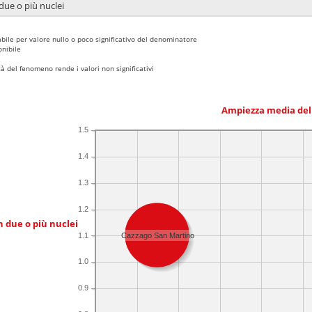
due o più nuclei
bile per valore nullo o poco significativo del denominatore
nibile
 del fenomeno rende i valori non significativi
Ampiezza media del
1.5
1.4
1.3
1.2
n due o più nuclei
1.1
Cazzago San Martino
1.0
0.9