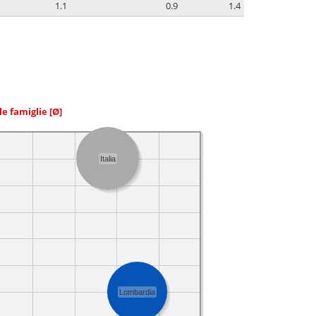
1.1
0.9
1.4
le famiglie
[Ø]
Italia
Lombardia