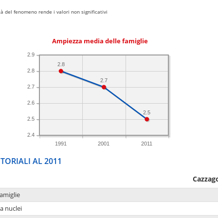
 del fenomeno rende i valori non significativi
Ampiezza media delle famiglie
2.9
2.8
2.8
2.7
2.7
2.6
2.5
2.5
2.4
1991
2001
2011
TORIALI AL 2011
Cazzag
amiglie
a nuclei