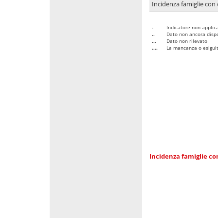
Incidenza famiglie con 
-
Indicatore non applica
..
Dato non ancora dispo
...
Dato non rilevato
....
La mancanza o esiguità
Incidenza famiglie co