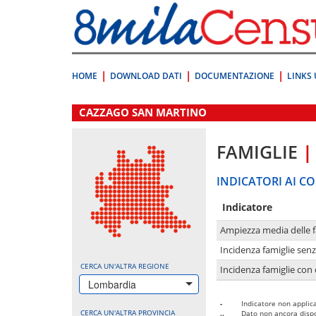
Vai
direttamente
a:
Contenuto
Ricerca
HOME
DOWNLOAD DATI
DOCUMENTAZIONE
LINKS 
.
CAZZAGO SAN MARTINO
FAMIGLIE
|
INDICATORI AI CO
Indicatore
Ampiezza media delle f
Incidenza famiglie senz
CERCA UN'ALTRA REGIONE
Incidenza famiglie con 
Lombardia
-
Indicatore non applica
CERCA UN'ALTRA PROVINCIA
..
Dato non ancora dispo