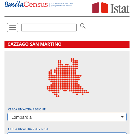
Vai
direttamente
a:
Contenuto
Ricerca
Toggle
navigation
.
CAZZAGO SAN MARTINO
CERCA UN'ALTRA REGIONE
Lombardia
CERCA UN'ALTRA PROVINCIA