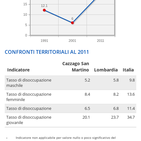
15
12.1
10
6
5
0
1991
2001
2011
CONFRONTI TERRITORIALI AL 2011
Cazzago San
Indicatore
Martino
Lombardia
Italia
Tasso di disoccupazione
5.2
5.8
9.8
maschile
Tasso di disoccupazione
8.4
8.2
13.6
femminile
Tasso di disoccupazione
6.5
6.8
11.4
Tasso di disoccupazione
20.1
23.7
34.7
giovanile
-
Indicatore non applicabile per valore nullo o poco significativo del