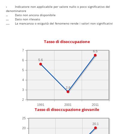
-
Indicatore non applicabile per valore nullo o poco significativo del
denominatore
..
Dato non ancora disponibile
...
Dato non rilevato
....
La mancanza o esiguità del fenomeno rende i valori non significativi
Tasso di disoccupazione
7
6.5
5.6
6
5
4
2.8
3
2
1991
2001
2011
Tasso di disoccupazione giovanile
25
20.1
20