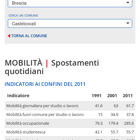
Brescia
CERCA UN COMUNE
Castelcovati
TORNA AL COMUNE
MOBILITÀ
|
Spostamenti
quotidiani
INDICATORI AI CONFINI DEL 2011
Indicatore
1991
2001
2011
Mobilità giornaliera per studio o lavoro
41.6
63
61.7
Mobilità fuori comune per studio o lavoro
15
34.9
37.8
Mobilità occupazionale
79.3
179.4
285.6
Mobilità studentesca
42.1
55.7
55.7