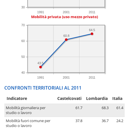
30
1991
2001
2011
Mobilità privata (uso mezzo privato)
70
64.5
60.8
60
50
43.5
40
1991
2001
2011
CONFRONTI TERRITORIALI AL 2011
Indicatore
Castelcovati
Lombardia
Italia
Mobilità giornaliera per
61.7
68.3
61.4
studio o lavoro
Mobilità fuori comune per
37.8
36.7
24.2
studio o lavoro