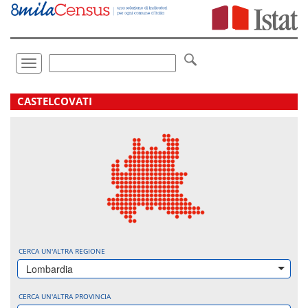
Vai
direttamente
a:
Contenuto
Ricerca
Toggle
navigation
.
CASTELCOVATI
CERCA UN'ALTRA REGIONE
Lombardia
CERCA UN'ALTRA PROVINCIA