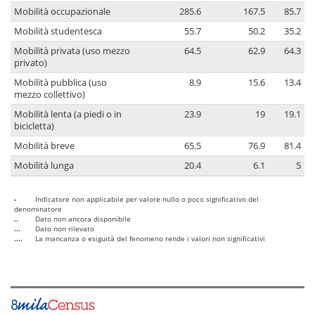
Mobilità occupazionale
285.6
167.5
85.7
Mobilità studentesca
55.7
50.2
35.2
Mobilità privata (uso mezzo
64.5
62.9
64.3
privato)
Mobilità pubblica (uso
8.9
15.6
13.4
mezzo collettivo)
Mobilità lenta (a piedi o in
23.9
19
19.1
bicicletta)
Mobilità breve
65.5
76.9
81.4
Mobilità lunga
20.4
6.1
5
-
Indicatore non applicabile per valore nullo o poco significativo del
denominatore
..
Dato non ancora disponibile
...
Dato non rilevato
....
La mancanza o esiguità del fenomeno rende i valori non significativi