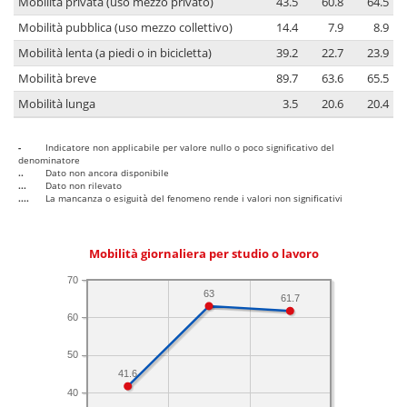
Mobilità privata (uso mezzo privato)
43.5
60.8
64.5
Mobilità pubblica (uso mezzo collettivo)
14.4
7.9
8.9
Mobilità lenta (a piedi o in bicicletta)
39.2
22.7
23.9
Mobilità breve
89.7
63.6
65.5
Mobilità lunga
3.5
20.6
20.4
-
Indicatore non applicabile per valore nullo o poco significativo del
denominatore
..
Dato non ancora disponibile
...
Dato non rilevato
....
La mancanza o esiguità del fenomeno rende i valori non significativi
Mobilità giornaliera per studio o lavoro
70
63
61.7
60
50
41.6
40