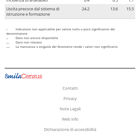
Incidenza di analfabeti
0.4
0.5
1.1
Uscita precoce dal sistema di
24.2
13.6
15.5
istruzione e formazione
-
Indicatore non applicabile per valore nullo o poco significativo del
denominatore
..
Dato non ancora disponibile
...
Dato non rilevato
....
La mancanza o esiguità del fenomeno rende i valori non significativi
Contatti
Privacy
Note Legali
Web info
Dichiarazione di accessibilità