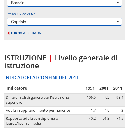
Brescia
CERCA UN COMUNE
Capriolo
TORNA AL COMUNE
ISTRUZIONE
|
Livello generale di
istruzione
INDICATORI AI CONFINI DEL 2011
Indicatore
1991
2001
2011
Differenziali di genere per l'istruzione
106.6
92
98.4
superiore
Adulti in apprendimento permanente
1.7
4.9
3
Rapporto adulti con diploma o
40.2
51.3
74.5
laurea/licenza media