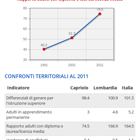
80
74.5
70
60
51.3
50
40.2
40
30
1991
2001
2011
CONFRONTI TERRITORIALI AL 2011
Indicatore
Capriolo
Lombardia
Italia
Differenziali di genere per
98.4
100.9
101.5
l'istruzione superiore
Adulti in apprendimento
3
4.6
5.2
permanente
Rapporto adulti con diploma o
74.5
166.9
164.5
laurea/licenza media