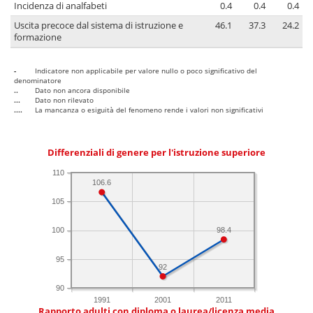
Incidenza di analfabeti
0.4
0.4
0.4
Uscita precoce dal sistema di istruzione e
46.1
37.3
24.2
formazione
-
Indicatore non applicabile per valore nullo o poco significativo del
denominatore
..
Dato non ancora disponibile
...
Dato non rilevato
....
La mancanza o esiguità del fenomeno rende i valori non significativi
Differenziali di genere per l'istruzione superiore
110
106.6
105
98.4
100
95
92
90
1991
2001
2011
Rapporto adulti con diploma o laurea/licenza media