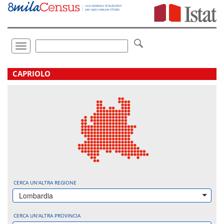
Vai
direttamente
a:
Contenuto
Ricerca
Toggle
navigation
.
CAPRIOLO
CERCA UN'ALTRA REGIONE
Lombardia
CERCA UN'ALTRA PROVINCIA