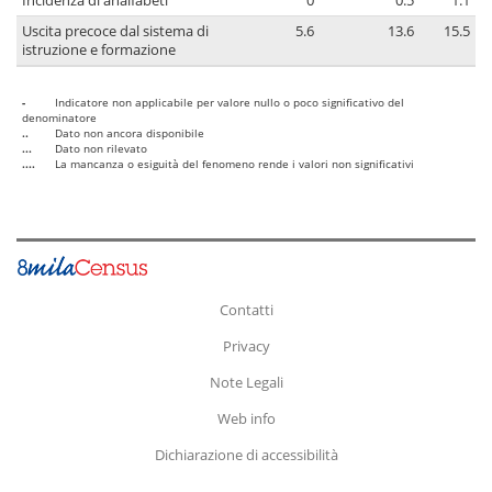
Incidenza di analfabeti
0
0.5
1.1
Uscita precoce dal sistema di
5.6
13.6
15.5
istruzione e formazione
-
Indicatore non applicabile per valore nullo o poco significativo del
denominatore
..
Dato non ancora disponibile
...
Dato non rilevato
....
La mancanza o esiguità del fenomeno rende i valori non significativi
Contatti
Privacy
Note Legali
Web info
Dichiarazione di accessibilità