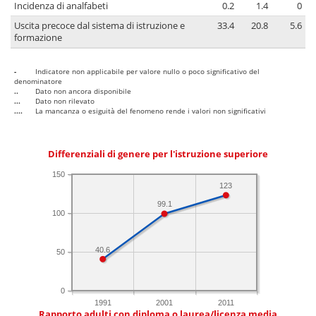
Incidenza di analfabeti
0.2
1.4
0
Uscita precoce dal sistema di istruzione e
33.4
20.8
5.6
formazione
-
Indicatore non applicabile per valore nullo o poco significativo del
denominatore
..
Dato non ancora disponibile
...
Dato non rilevato
....
La mancanza o esiguità del fenomeno rende i valori non significativi
Differenziali di genere per l'istruzione superiore
150
123
99.1
100
40.6
50
0
1991
2001
2011
Rapporto adulti con diploma o laurea/licenza media