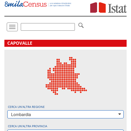
Vai
direttamente
a:
Contenuto
Ricerca
Toggle
navigation
.
CAPOVALLE
CERCA UN'ALTRA REGIONE
Lombardia
CERCA UN'ALTRA PROVINCIA