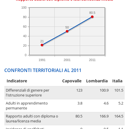
100
80.5
80
60
50
40
21
20
0
1991
2001
2011
CONFRONTI TERRITORIALI AL 2011
Indicatore
Capovalle
Lombardia
Italia
Differenziali di genere per
123
100.9
101.5
l'istruzione superiore
Adulti in apprendimento
3.8
4.6
5.2
permanente
Rapporto adulti con diploma o
80.5
166.9
164.5
laurea/licenza media