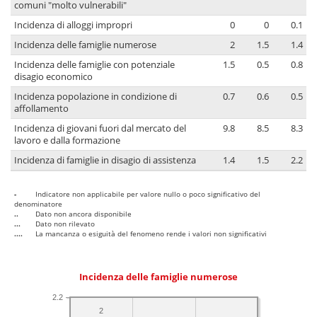
comuni "molto vulnerabili"
Incidenza di alloggi impropri
0
0
0.1
Incidenza delle famiglie numerose
2
1.5
1.4
Incidenza delle famiglie con potenziale
1.5
0.5
0.8
disagio economico
Incidenza popolazione in condizione di
0.7
0.6
0.5
affollamento
Incidenza di giovani fuori dal mercato del
9.8
8.5
8.3
lavoro e dalla formazione
Incidenza di famiglie in disagio di assistenza
1.4
1.5
2.2
-
Indicatore non applicabile per valore nullo o poco significativo del
denominatore
..
Dato non ancora disponibile
...
Dato non rilevato
....
La mancanza o esiguità del fenomeno rende i valori non significativi
Incidenza delle famiglie numerose
2.2
2