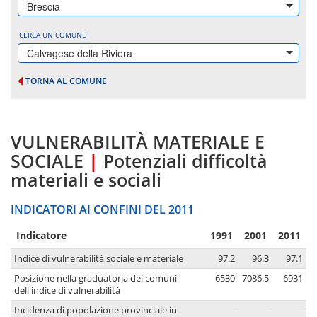
Brescia
CERCA UN COMUNE
Calvagese della Riviera
TORNA AL COMUNE
VULNERABILITÀ MATERIALE E
SOCIALE
|
Potenziali difficoltà
materiali e sociali
INDICATORI AI CONFINI DEL 2011
Indicatore
1991
2001
2011
Indice di vulnerabilità sociale e materiale
97.2
96.3
97.1
Posizione nella graduatoria dei comuni
6530
7086.5
6931
dell'indice di vulnerabilità
Incidenza di popolazione provinciale in
-
-
-