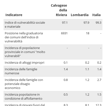
Calvagese
della
Indicatore
Riviera
Lombardia
Italia
Indice di vulnerabilità sociale
97.1
97.9
99.3
e materiale
Posizione nella graduatoria
6931
18
-
dei comuni dell'indice di
vulnerabilità
Incidenza di popolazione
-
-
-
provinciale in comuni "molto
vulnerabili"
Incidenza di alloggi impropri
0.1
0.2
0.2
Incidenza delle famiglie
1.4
1.1
1.4
numerose
Incidenza delle famiglie con
0.8
1.2
2.7
potenziale disagio
economico
Incidenza popolazione in
0.5
1.2
1.5
condizione di affollamento
Incidenza di giovani fuori dal
8.3
8.1
12.3