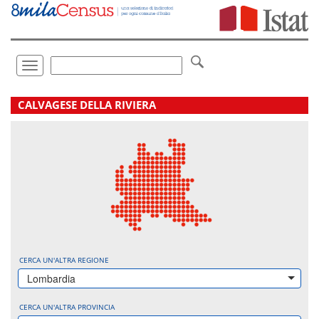
Vai
direttamente
a:
Contenuto
Ricerca
Toggle
navigation
.
CALVAGESE DELLA RIVIERA
CERCA UN'ALTRA REGIONE
Lombardia
CERCA UN'ALTRA PROVINCIA