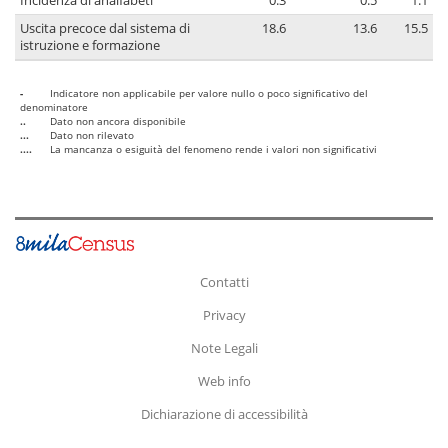
Incidenza di analfabeti
0.3
0.5
1.1
Uscita precoce dal sistema di
18.6
13.6
15.5
istruzione e formazione
-
Indicatore non applicabile per valore nullo o poco significativo del
denominatore
..
Dato non ancora disponibile
...
Dato non rilevato
....
La mancanza o esiguità del fenomeno rende i valori non significativi
Contatti
Privacy
Note Legali
Web info
Dichiarazione di accessibilità