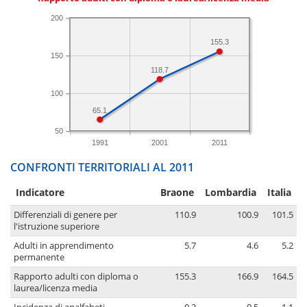
200
155.3
150
118.7
100
65.1
50
1991
2001
2011
CONFRONTI TERRITORIALI AL 2011
Indicatore
Braone
Lombardia
Italia
Differenziali di genere per
110.9
100.9
101.5
l'istruzione superiore
Adulti in apprendimento
5.7
4.6
5.2
permanente
Rapporto adulti con diploma o
155.3
166.9
164.5
laurea/licenza media