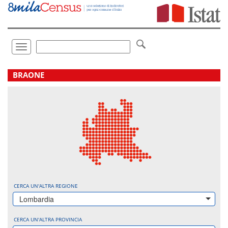
Vai
direttamente
a:
Contenuto
Ricerca
Toggle
navigation
.
BRAONE
CERCA UN'ALTRA REGIONE
Lombardia
CERCA UN'ALTRA PROVINCIA