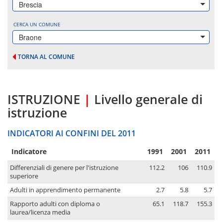
Brescia
CERCA UN COMUNE
Braone
TORNA AL COMUNE
ISTRUZIONE
|
Livello generale di
istruzione
INDICATORI AI CONFINI DEL 2011
Indicatore
1991
2001
2011
Differenziali di genere per l'istruzione
112.2
106
110.9
superiore
Adulti in apprendimento permanente
2.7
5.8
5.7
Rapporto adulti con diploma o
65.1
118.7
155.3
laurea/licenza media