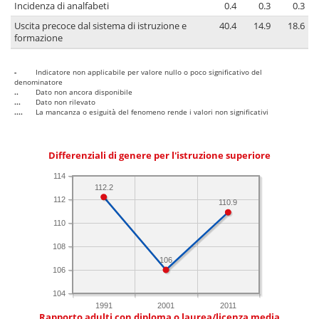
Incidenza di analfabeti
0.4
0.3
0.3
Uscita precoce dal sistema di istruzione e
40.4
14.9
18.6
formazione
-
Indicatore non applicabile per valore nullo o poco significativo del
denominatore
..
Dato non ancora disponibile
...
Dato non rilevato
....
La mancanza o esiguità del fenomeno rende i valori non significativi
Differenziali di genere per l'istruzione superiore
114
112.2
112
110.9
110
108
106
106
104
1991
2001
2011
Rapporto adulti con diploma o laurea/licenza media