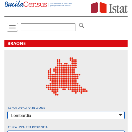
Vai
direttamente
a:
Contenuto
Ricerca
Toggle
navigation
.
BRAONE
CERCA UN'ALTRA REGIONE
Lombardia
CERCA UN'ALTRA PROVINCIA