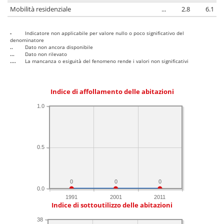
Mobilità residenziale
...
2.8
6.1
-
Indicatore non applicabile per valore nullo o poco significativo del
denominatore
..
Dato non ancora disponibile
...
Dato non rilevato
....
La mancanza o esiguità del fenomeno rende i valori non significativi
Indice di affollamento delle abitazioni
1.0
0.5
0
0
0
0.0
1991
2001
2011
Indice di sottoutilizzo delle abitazioni
38