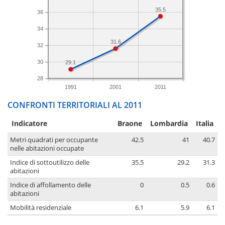
35.5
36
34
31.6
32
30
29.1
28
1991
2001
2011
CONFRONTI TERRITORIALI AL 2011
Indicatore
Braone
Lombardia
Italia
Metri quadrati per occupante
42.5
41
40.7
nelle abitazioni occupate
Indice di sottoutilizzo delle
35.5
29.2
31.3
abitazioni
Indice di affollamento delle
0
0.5
0.6
abitazioni
Mobilità residenziale
6.1
5.9
6.1