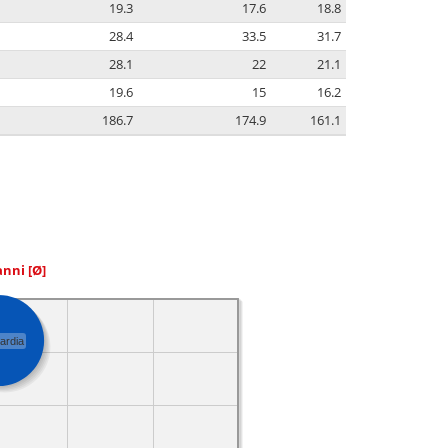
19.3
17.6
18.8
28.4
33.5
31.7
28.1
22
21.1
19.6
15
16.2
186.7
174.9
161.1
 anni
[Ø]
ardia