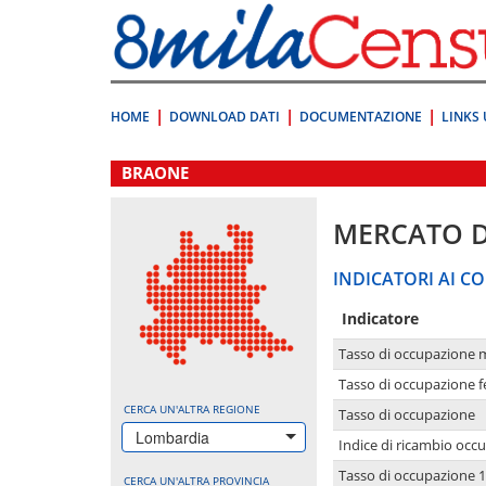
Vai
direttamente
a:
Contenuto
Ricerca
HOME
DOWNLOAD DATI
DOCUMENTAZIONE
LINKS 
.
BRAONE
MERCATO 
INDICATORI AI CO
Indicatore
Tasso di occupazione 
Tasso di occupazione 
CERCA UN'ALTRA REGIONE
Tasso di occupazione
Lombardia
Indice di ricambio occ
Tasso di occupazione 1
CERCA UN'ALTRA PROVINCIA