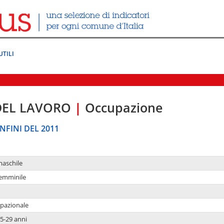
UTILI
DEL LAVORO
|
Occupazione
NFINI DEL 2011
maschile
femminile
upazionale
5-29 anni