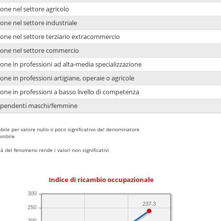
one nel settore agricolo
one nel settore industriale
ione nel settore terziario extracommercio
ione nel settore commercio
one in professioni ad alta-media specializzazione
one in professioni artigiane, operaie o agricole
one in professioni a basso livello di competenza
dipendenti maschi/femmine
bile per valore nullo o poco significativo del denominatore
nibile
 del fenomeno rende i valori non significativi
Indice di ricambio occupazionale
300
237.3
250
200