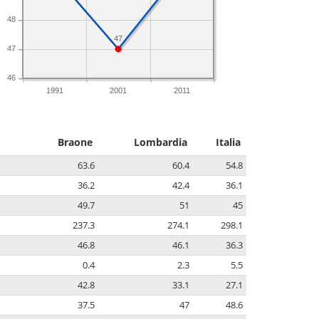
48
47
47
46
1991
2001
2011
Braone
Lombardia
Italia
63.6
60.4
54.8
36.2
42.4
36.1
49.7
51
45
237.3
274.1
298.1
46.8
46.1
36.3
0.4
2.3
5.5
42.8
33.1
27.1
37.5
47
48.6