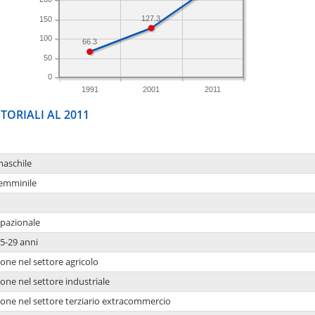
127.3
150
100
66.3
50
0
1991
2001
2011
TORIALI AL 2011
maschile
femminile
upazionale
5-29 anni
one nel settore agricolo
one nel settore industriale
ione nel settore terziario extracommercio