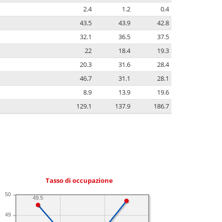
2.4
1.2
0.4
43.5
43.9
42.8
32.1
36.5
37.5
22
18.4
19.3
20.3
31.6
28.4
46.7
31.1
28.1
8.9
13.9
19.6
129.1
137.9
186.7
Tasso di occupazione
50
49.5
49