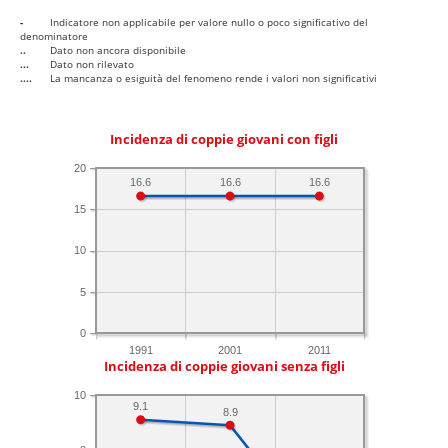
-
Indicatore non applicabile per valore nullo o poco significativo del
denominatore
..
Dato non ancora disponibile
...
Dato non rilevato
....
La mancanza o esiguità del fenomeno rende i valori non significativi
Incidenza di coppie giovani con figli
20
16.6
16.6
16.6
15
10
5
0
1991
2001
2011
Incidenza di coppie giovani senza figli
10
9.1
8.9