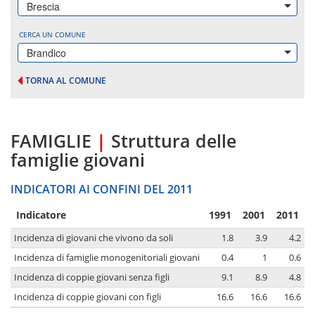
Brescia
CERCA UN COMUNE
Brandico
TORNA AL COMUNE
FAMIGLIE
|
Struttura delle
famiglie giovani
INDICATORI AI CONFINI DEL 2011
Indicatore
1991
2001
2011
Incidenza di giovani che vivono da soli
1.8
3.9
4.2
Incidenza di famiglie monogenitoriali giovani
0.4
1
0.6
Incidenza di coppie giovani senza figli
9.1
8.9
4.8
Incidenza di coppie giovani con figli
16.6
16.6
16.6