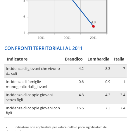
8
6
4.8
4
1991
2001
2011
CONFRONTI TERRITORIALI AL 2011
Indicatore
Brandico
Lombardia
Italia
Incidenza di giovani che vivono
4.2
8.3
7
da soli
Incidenza di famiglie
0.6
0.9
1
monogenitoriali giovani
Incidenza di coppie giovani
4.8
4.3
3.4
senza figli
Incidenza di coppie giovani con
16.6
7.3
7.4
figli
-
Indicatore non applicabile per valore nullo o poco significativo del