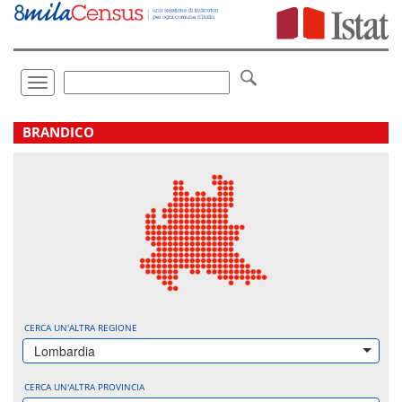
Vai
direttamente
a:
Contenuto
Ricerca
Toggle
navigation
.
BRANDICO
CERCA UN'ALTRA REGIONE
Lombardia
CERCA UN'ALTRA PROVINCIA