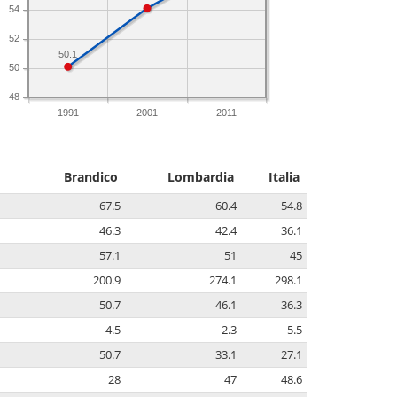
54
52
50.1
50
48
1991
2001
2011
Brandico
Lombardia
Italia
67.5
60.4
54.8
46.3
42.4
36.1
57.1
51
45
200.9
274.1
298.1
50.7
46.1
36.3
4.5
2.3
5.5
50.7
33.1
27.1
28
47
48.6