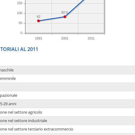
150
82.6
100
62
50
0
1991
2001
2011
TORIALI AL 2011
maschile
femminile
upazionale
5-29 anni
one nel settore agricolo
one nel settore industriale
ione nel settore terziario extracommercio