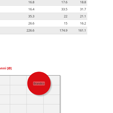
16.8
17.6
18.8
16.4
33.5
31.7
35.3
22
21.1
26.6
15
16.2
226.6
174.9
161.1
 anni
[Ø]
Brandico