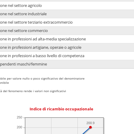
one nel settore agricolo
one nel settore industriale
ione nel settore terziario extracommercio
ione nel settore commercio
one in professioni ad alta-media specializzazione
one in professioni artigiane, operaie o agricole
one in professioni a basso livello di competenza
dipendenti maschi/femmine
bile per valore nullo o poco significativo del denominatore
nibile
 del fenomeno rende i valori non significativi
Indice di ricambio occupazionale
250
200.9
200