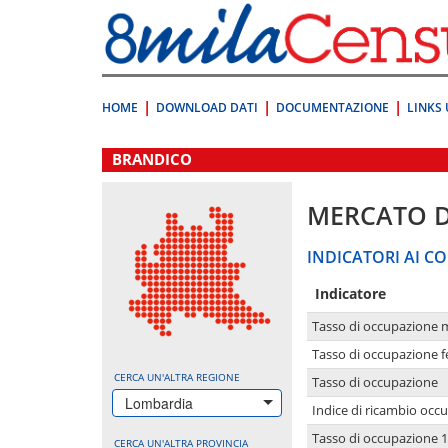
Vai
direttamente
a:
Contenuto
Ricerca
HOME
DOWNLOAD DATI
DOCUMENTAZIONE
LINKS 
.
BRANDICO
MERCATO 
INDICATORI AI CO
Indicatore
Tasso di occupazione 
Tasso di occupazione 
CERCA UN'ALTRA REGIONE
Tasso di occupazione
Lombardia
Indice di ricambio occ
Tasso di occupazione 1
CERCA UN'ALTRA PROVINCIA