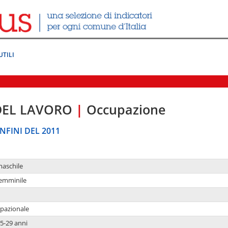
UTILI
DEL LAVORO
|
Occupazione
NFINI DEL 2011
maschile
femminile
upazionale
5-29 anni