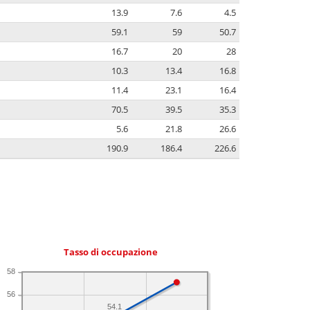
13.9
7.6
4.5
59.1
59
50.7
16.7
20
28
10.3
13.4
16.8
11.4
23.1
16.4
70.5
39.5
35.3
5.6
21.8
26.6
190.9
186.4
226.6
Tasso di occupazione
58
56
54.1