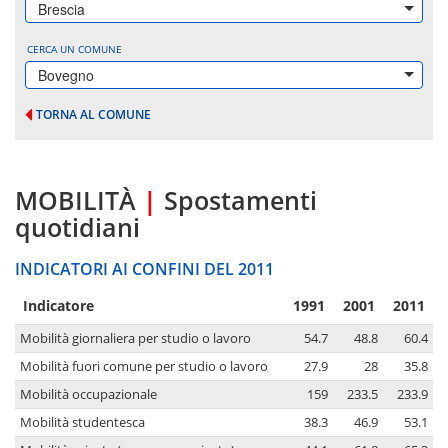
Brescia
CERCA UN COMUNE
Bovegno
TORNA AL COMUNE
MOBILITÀ
|
Spostamenti
quotidiani
INDICATORI AI CONFINI DEL 2011
Indicatore
1991
2001
2011
Mobilità giornaliera per studio o lavoro
54.7
48.8
60.4
Mobilità fuori comune per studio o lavoro
27.9
28
35.8
Mobilità occupazionale
159
233.5
233.9
Mobilità studentesca
38.3
46.9
53.1