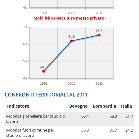
45
1991
2001
2011
Mobilità privata (uso mezzo privato)
70
65.3
61.8
60
50
44.1
40
1991
2001
2011
CONFRONTI TERRITORIALI AL 2011
Indicatore
Bovegno
Lombardia
Italia
Mobilità giornaliera per studio o
60.4
68.3
61.4
lavoro
Mobilità fuori comune per
35.8
36.7
24.2
studio o lavoro