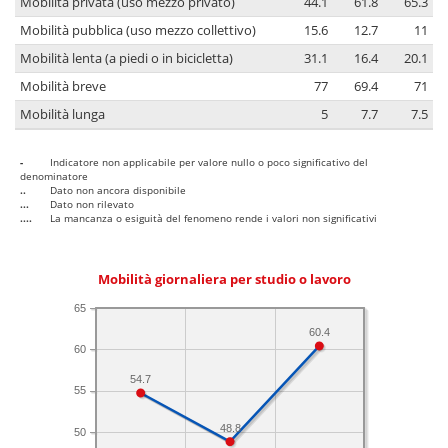
Mobilità privata (uso mezzo privato)
44.1
61.8
65.3
Mobilità pubblica (uso mezzo collettivo)
15.6
12.7
11
Mobilità lenta (a piedi o in bicicletta)
31.1
16.4
20.1
Mobilità breve
77
69.4
71
Mobilità lunga
5
7.7
7.5
-
Indicatore non applicabile per valore nullo o poco significativo del
denominatore
..
Dato non ancora disponibile
...
Dato non rilevato
....
La mancanza o esiguità del fenomeno rende i valori non significativi
Mobilità giornaliera per studio o lavoro
65
60.4
60
54.7
55
48.8
50