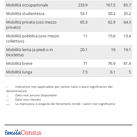
Mobilità occupazionale
233.9
167.5
85.7
Mobilità studentesca
53.1
50.2
35.2
Mobilità privata (uso mezzo
65.3
62.9
64.3
privato)
Mobilità pubblica (uso mezzo
11
15.6
13.4
collettivo)
Mobilità lenta (a piedi o in
20.1
19
19.1
bicicletta)
Mobilità breve
71
76.9
81.4
Mobilità lunga
7.5
6.1
5
-
Indicatore non applicabile per valore nullo o poco significativo del
denominatore
..
Dato non ancora disponibile
...
Dato non rilevato
....
La mancanza o esiguità del fenomeno rende i valori non significativi