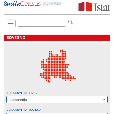
Vai
direttamente
a:
Contenuto
Ricerca
Toggle
navigation
.
BOVEGNO
CERCA UN'ALTRA REGIONE
Lombardia
CERCA UN'ALTRA PROVINCIA