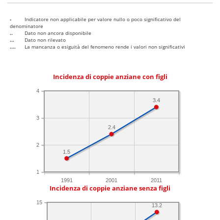
-
Indicatore non applicabile per valore nullo o poco significativo del
denominatore
..
Dato non ancora disponibile
...
Dato non rilevato
....
La mancanza o esiguità del fenomeno rende i valori non significativi
Incidenza di coppie anziane con figli
4
3.4
3
2.4
2
1.5
1
1991
2001
2011
Incidenza di coppie anziane senza figli
15
13.2