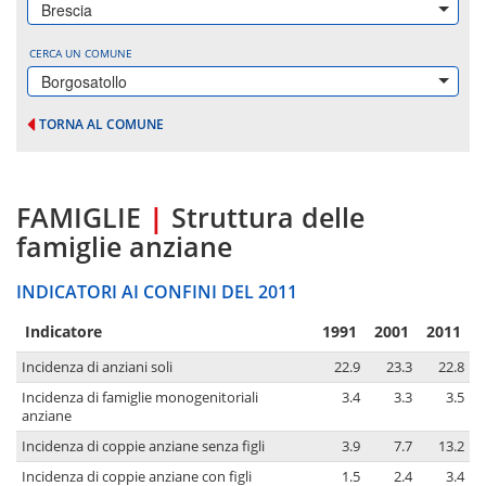
Brescia
CERCA UN COMUNE
Borgosatollo
TORNA AL COMUNE
FAMIGLIE
|
Struttura delle
famiglie anziane
INDICATORI AI CONFINI DEL 2011
Indicatore
1991
2001
2011
Incidenza di anziani soli
22.9
23.3
22.8
Incidenza di famiglie monogenitoriali
3.4
3.3
3.5
anziane
Incidenza di coppie anziane senza figli
3.9
7.7
13.2
Incidenza di coppie anziane con figli
1.5
2.4
3.4