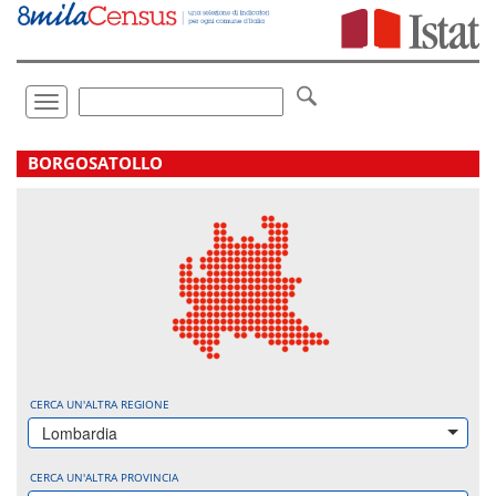
Vai
direttamente
a:
Contenuto
Ricerca
Toggle
navigation
.
BORGOSATOLLO
CERCA UN'ALTRA REGIONE
Lombardia
CERCA UN'ALTRA PROVINCIA