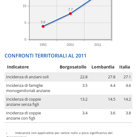
10
7.7
3.9
5
0
1991
2001
2011
CONFRONTI TERRITORIALI AL 2011
Indicatore
Borgosatollo
Lombardia
Italia
Incidenza di anziani soli
22.8
27.8
27.1
Incidenza di famiglie
3.5
4.4
4.6
monogenitoriali anziane
Incidenza di coppie
13.2
14.5
14.2
anziane senza figli
Incidenza di coppie
3.4
3.6
3.8
anziane con figli
-
Indicatore non applicabile per valore nullo o poco significativo del