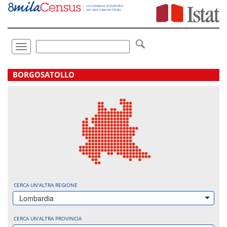
Vai
direttamente
a:
Contenuto
Ricerca
Toggle
navigation
.
BORGOSATOLLO
CERCA UN'ALTRA REGIONE
Lombardia
CERCA UN'ALTRA PROVINCIA