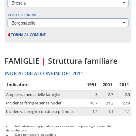
Brescia
CERCA UN COMUNE
Borgosatollo
TORNA AL COMUNE
FAMIGLIE
|
Struttura familiare
INDICATORI AI CONFINI DEL 2011
Indicatore
1991
2001
2011
Ampiezza media delle famiglie
3
2.7
2.5
Incidenza famiglie senza nuclei
16.7
21.2
27.9
Incidenza famiglie con due o più nuclei
1.2
1.1
1.1
-
Indicatore non applicabile per valore nullo o poco significativo del
denominatore
..
Dato non ancora disponibile