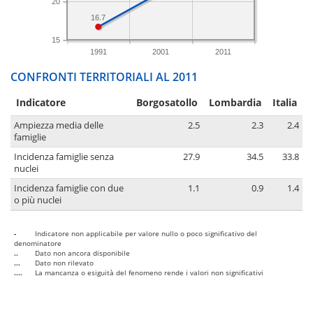
20
16.7
15
1991
2001
2011
CONFRONTI TERRITORIALI AL 2011
Indicatore
Borgosatollo
Lombardia
Italia
Ampiezza media delle
2.5
2.3
2.4
famiglie
Incidenza famiglie senza
27.9
34.5
33.8
nuclei
Incidenza famiglie con due
1.1
0.9
1.4
o più nuclei
-
Indicatore non applicabile per valore nullo o poco significativo del
denominatore
..
Dato non ancora disponibile
...
Dato non rilevato
....
La mancanza o esiguità del fenomeno rende i valori non significativi