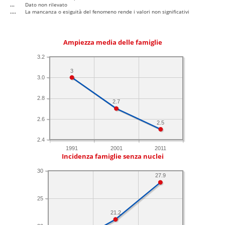
...
Dato non rilevato
....
La mancanza o esiguità del fenomeno rende i valori non significativi
Ampiezza media delle famiglie
3.2
3
3.0
2.8
2.7
2.6
2.5
2.4
1991
2001
2011
Incidenza famiglie senza nuclei
30
27.9
25
21.2