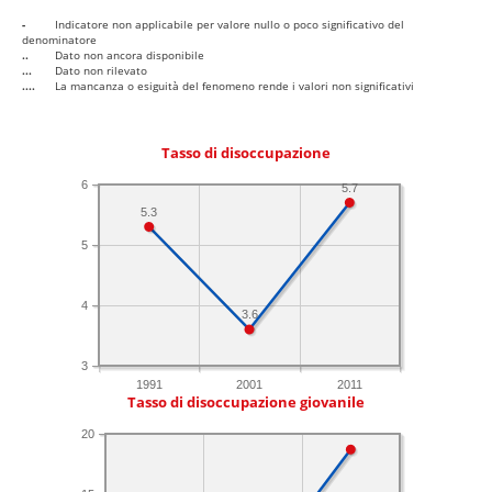
-
Indicatore non applicabile per valore nullo o poco significativo del
denominatore
..
Dato non ancora disponibile
...
Dato non rilevato
....
La mancanza o esiguità del fenomeno rende i valori non significativi
Tasso di disoccupazione
6
5.7
5.3
5
4
3.6
3
1991
2001
2011
Tasso di disoccupazione giovanile
20