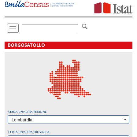
Vai
direttamente
a:
Contenuto
Ricerca
Toggle
navigation
.
BORGOSATOLLO
CERCA UN'ALTRA REGIONE
Lombardia
CERCA UN'ALTRA PROVINCIA