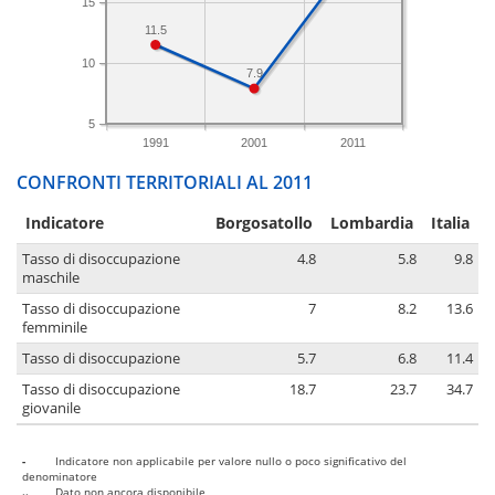
15
11.5
10
7.9
5
1991
2001
2011
CONFRONTI TERRITORIALI AL 2011
Indicatore
Borgosatollo
Lombardia
Italia
Tasso di disoccupazione
4.8
5.8
9.8
maschile
Tasso di disoccupazione
7
8.2
13.6
femminile
Tasso di disoccupazione
5.7
6.8
11.4
Tasso di disoccupazione
18.7
23.7
34.7
giovanile
-
Indicatore non applicabile per valore nullo o poco significativo del
denominatore
..
Dato non ancora disponibile