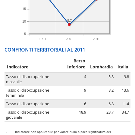
15
8.7
10
5
1991
2001
2011
CONFRONTI TERRITORIALI AL 2011
Berzo
Indicatore
Inferiore
Lombardia
Italia
Tasso di disoccupazione
4
5.8
9.8
maschile
Tasso di disoccupazione
9
8.2
13.6
femminile
Tasso di disoccupazione
6
6.8
11.4
Tasso di disoccupazione
18.9
23.7
34.7
giovanile
-
Indicatore non applicabile per valore nullo o poco significativo del