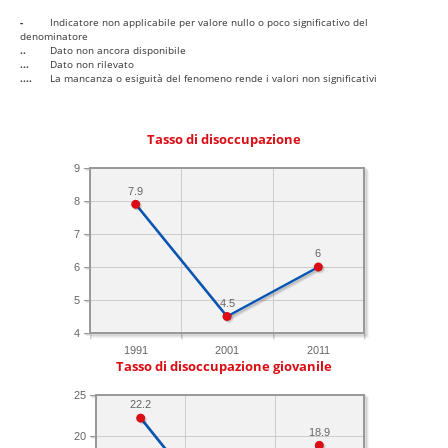
-
Indicatore non applicabile per valore nullo o poco significativo del
denominatore
..
Dato non ancora disponibile
...
Dato non rilevato
....
La mancanza o esiguità del fenomeno rende i valori non significativi
Tasso di disoccupazione
9
7.9
8
7
6
6
5
4.5
4
1991
2001
2011
Tasso di disoccupazione giovanile
25
22.2
18.9
20