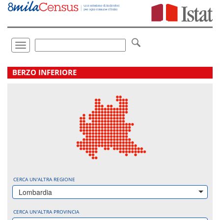
Vai
direttamente
a:
Contenuto
Ricerca
Toggle
navigation
.
BERZO INFERIORE
CERCA UN'ALTRA REGIONE
Lombardia
CERCA UN'ALTRA PROVINCIA