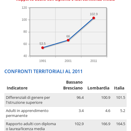
120
102.9
100
80
66
53.5
60
40
1991
2001
2011
CONFRONTI TERRITORIALI AL 2011
Bassano
Indicatore
Bresciano
Lombardia
Italia
Differenziali di genere per
96.4
100.9
101.5
l'istruzione superiore
Adulti in apprendimento
3.4
4.6
5.2
permanente
Rapporto adulti con diploma
102.9
166.9
164.5
o laurea/licenza media