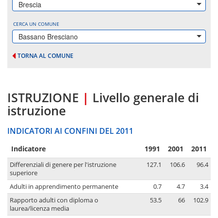
Brescia
CERCA UN COMUNE
Bassano Bresciano
TORNA AL COMUNE
ISTRUZIONE
|
Livello generale di
istruzione
INDICATORI AI CONFINI DEL 2011
Indicatore
1991
2001
2011
Differenziali di genere per l'istruzione
127.1
106.6
96.4
superiore
Adulti in apprendimento permanente
0.7
4.7
3.4
Rapporto adulti con diploma o
53.5
66
102.9
laurea/licenza media