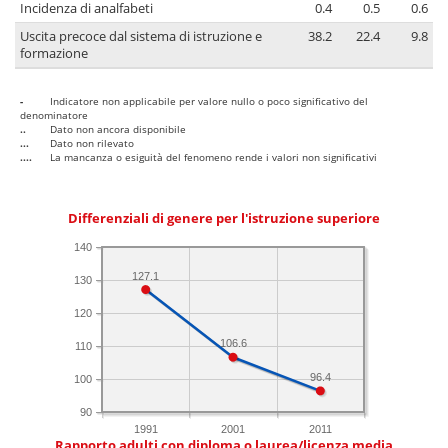
Incidenza di analfabeti
0.4
0.5
0.6
Uscita precoce dal sistema di istruzione e
38.2
22.4
9.8
formazione
-
Indicatore non applicabile per valore nullo o poco significativo del
denominatore
..
Dato non ancora disponibile
...
Dato non rilevato
....
La mancanza o esiguità del fenomeno rende i valori non significativi
Differenziali di genere per l'istruzione superiore
140
127.1
130
120
106.6
110
96.4
100
90
1991
2001
2011
Rapporto adulti con diploma o laurea/licenza media