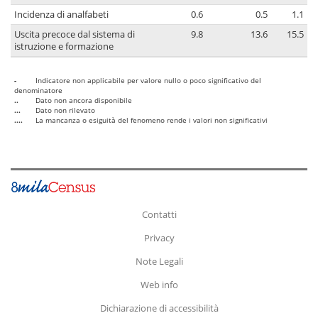
Incidenza di analfabeti
0.6
0.5
1.1
Uscita precoce dal sistema di
9.8
13.6
15.5
istruzione e formazione
-
Indicatore non applicabile per valore nullo o poco significativo del
denominatore
..
Dato non ancora disponibile
...
Dato non rilevato
....
La mancanza o esiguità del fenomeno rende i valori non significativi
Contatti
Privacy
Note Legali
Web info
Dichiarazione di accessibilità