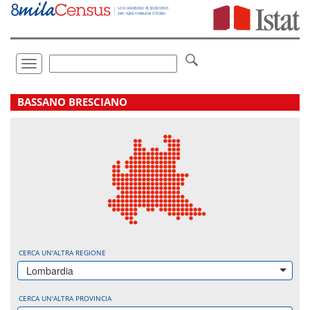
Vai
direttamente
a:
Contenuto
Ricerca
Toggle
navigation
.
BASSANO BRESCIANO
CERCA UN'ALTRA REGIONE
Lombardia
CERCA UN'ALTRA PROVINCIA