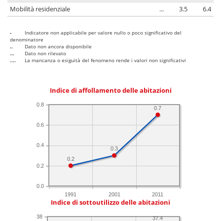
Mobilità residenziale
...
3.5
6.4
-
Indicatore non applicabile per valore nullo o poco significativo del
denominatore
..
Dato non ancora disponibile
...
Dato non rilevato
....
La mancanza o esiguità del fenomeno rende i valori non significativi
Indice di affollamento delle abitazioni
0.8
0.7
0.6
0.4
0.3
0.2
0.2
0.0
1991
2001
2011
Indice di sottoutilizzo delle abitazioni
38
37.4