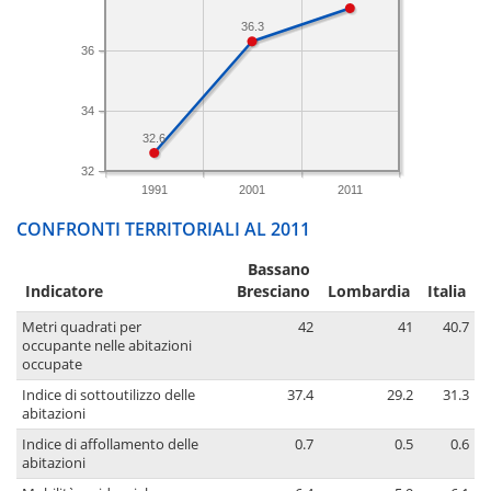
36.3
36
34
32.6
32
1991
2001
2011
CONFRONTI TERRITORIALI AL 2011
Bassano
Indicatore
Bresciano
Lombardia
Italia
Metri quadrati per
42
41
40.7
occupante nelle abitazioni
occupate
Indice di sottoutilizzo delle
37.4
29.2
31.3
abitazioni
Indice di affollamento delle
0.7
0.5
0.6
abitazioni