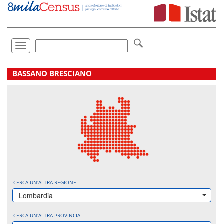
Vai
direttamente
a:
Contenuto
Ricerca
Toggle
navigation
.
BASSANO BRESCIANO
CERCA UN'ALTRA REGIONE
Lombardia
CERCA UN'ALTRA PROVINCIA