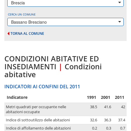
Brescia
CERCA UN COMUNE
Bassano Bresciano
TORNA AL COMUNE
CONDIZIONI ABITATIVE ED
INSEDIAMENTI
|
Condizioni
abitative
INDICATORI AI CONFINI DEL 2011
Indicatore
1991
2001
2011
Metri quadrati per occupante nelle
38.5
41.6
42
abitazioni occupate
Indice di sottoutilizzo delle abitazioni
32.6
36.3
37.4
Indice di affollamento delle abitazioni
0.2
0.3
0.7