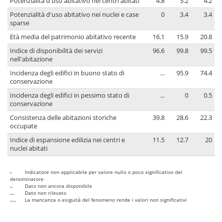
Potenzialità d'uso abitativo nei centri abitati
4.8
5.2
4.2
Potenzialità d'uso abitativo nei nuclei e case
0
3.4
3.4
sparse
Età media del patrimonio abitativo recente
16.1
15.9
20.8
Indice di disponibilità dei servizi
96.6
99.8
99.5
nell'abitazione
Incidenza degli edifici in buono stato di
...
95.9
74.4
conservazione
Incidenza degli edifici in pessimo stato di
...
0
0.5
conservazione
Consistenza delle abitazioni storiche
39.8
28.6
22.3
occupate
Indice di espansione edilizia nei centri e
11.5
12.7
20
nuclei abitati
-
Indicatore non applicabile per valore nullo o poco significativo del
denominatore
..
Dato non ancora disponibile
...
Dato non rilevato
....
La mancanza o esiguità del fenomeno rende i valori non significativi