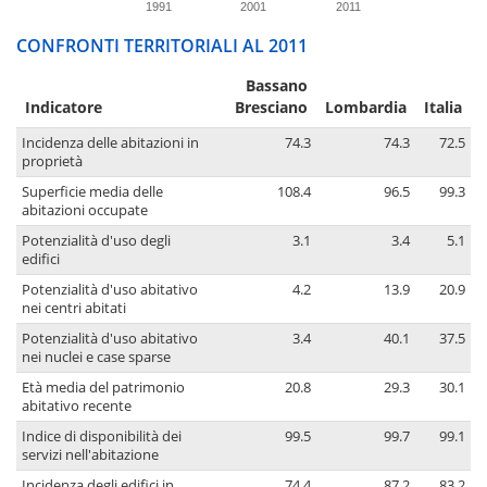
1991
2001
2011
CONFRONTI TERRITORIALI AL 2011
Bassano
Indicatore
Bresciano
Lombardia
Italia
Incidenza delle abitazioni in
74.3
74.3
72.5
proprietà
Superficie media delle
108.4
96.5
99.3
abitazioni occupate
Potenzialità d'uso degli
3.1
3.4
5.1
edifici
Potenzialità d'uso abitativo
4.2
13.9
20.9
nei centri abitati
Potenzialità d'uso abitativo
3.4
40.1
37.5
nei nuclei e case sparse
Età media del patrimonio
20.8
29.3
30.1
abitativo recente
Indice di disponibilità dei
99.5
99.7
99.1
servizi nell'abitazione
Incidenza degli edifici in
74.4
87.2
83.2