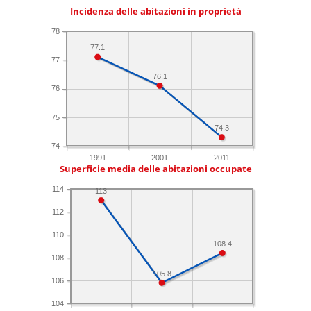
Incidenza delle abitazioni in proprietà
78
77.1
77
76.1
76
75
74.3
74
1991
2001
2011
Superficie media delle abitazioni occupate
114
113
112
110
108.4
108
105.8
106
104