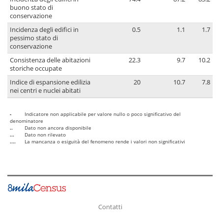
buono stato di
conservazione
Incidenza degli edifici in
0.5
1.1
1.7
pessimo stato di
conservazione
Consistenza delle abitazioni
22.3
9.7
10.2
storiche occupate
Indice di espansione edilizia
20
10.7
7.8
nei centri e nuclei abitati
-
Indicatore non applicabile per valore nullo o poco significativo del
denominatore
..
Dato non ancora disponibile
...
Dato non rilevato
....
La mancanza o esiguità del fenomeno rende i valori non significativi
Contatti