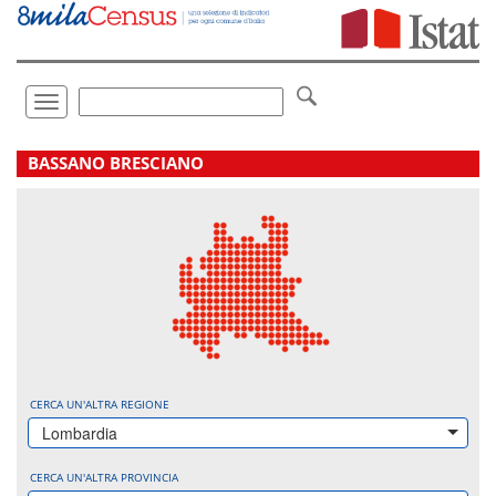
Vai
direttamente
a:
Contenuto
Ricerca
Toggle
navigation
.
BASSANO BRESCIANO
CERCA UN'ALTRA REGIONE
Lombardia
CERCA UN'ALTRA PROVINCIA