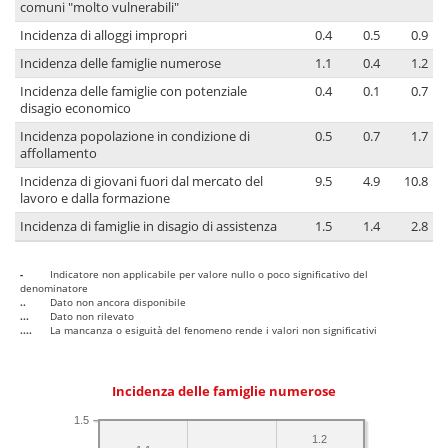
comuni "molto vulnerabili"
Incidenza di alloggi impropri
0.4
0.5
0.9
Incidenza delle famiglie numerose
1.1
0.4
1.2
Incidenza delle famiglie con potenziale
0.4
0.1
0.7
disagio economico
Incidenza popolazione in condizione di
0.5
0.7
1.7
affollamento
Incidenza di giovani fuori dal mercato del
9.5
4.9
10.8
lavoro e dalla formazione
Incidenza di famiglie in disagio di assistenza
1.5
1.4
2.8
-
Indicatore non applicabile per valore nullo o poco significativo del
denominatore
..
Dato non ancora disponibile
...
Dato non rilevato
....
La mancanza o esiguità del fenomeno rende i valori non significativi
Incidenza delle famiglie numerose
1.5
1.2