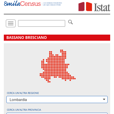
Vai
direttamente
a:
Contenuto
Ricerca
Toggle
navigation
.
BASSANO BRESCIANO
CERCA UN'ALTRA REGIONE
Lombardia
CERCA UN'ALTRA PROVINCIA