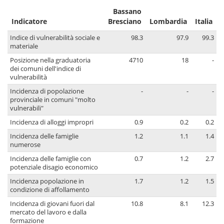
Bassano
Indicatore
Bresciano
Lombardia
Italia
Indice di vulnerabilità sociale e
98.3
97.9
99.3
materiale
Posizione nella graduatoria
4710
18
-
dei comuni dell'indice di
vulnerabilità
Incidenza di popolazione
-
-
-
provinciale in comuni "molto
vulnerabili"
Incidenza di alloggi impropri
0.9
0.2
0.2
Incidenza delle famiglie
1.2
1.1
1.4
numerose
Incidenza delle famiglie con
0.7
1.2
2.7
potenziale disagio economico
Incidenza popolazione in
1.7
1.2
1.5
condizione di affollamento
Incidenza di giovani fuori dal
10.8
8.1
12.3
mercato del lavoro e dalla
formazione