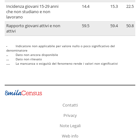
Incidenza giovani 15-29 anni
14.4
15.3
22.5
che non studiano e non
lavorano
Rapporto giovani attivi e non
59.5
59.4
50.8
attivi
-
Indicatore non applicabile per valore nullo o poco significativo del
denominatore
..
Dato non ancora disponibile
...
Dato non rilevato
....
La mancanza o esiguità del fenomeno rende i valori non significativi
Contatti
Privacy
Note Legali
Web info