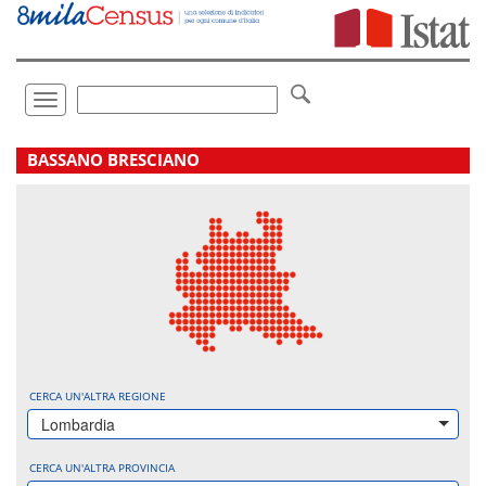
Vai
direttamente
a:
Contenuto
Ricerca
Toggle
navigation
.
BASSANO BRESCIANO
CERCA UN'ALTRA REGIONE
Lombardia
CERCA UN'ALTRA PROVINCIA