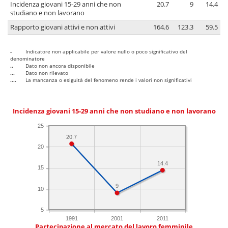
Incidenza giovani 15-29 anni che non
20.7
9
14.4
studiano e non lavorano
Rapporto giovani attivi e non attivi
164.6
123.3
59.5
-
Indicatore non applicabile per valore nullo o poco significativo del
denominatore
..
Dato non ancora disponibile
...
Dato non rilevato
....
La mancanza o esiguità del fenomeno rende i valori non significativi
Incidenza giovani 15-29 anni che non studiano e non lavorano
25
20.7
20
14.4
15
9
10
5
1991
2001
2011
Partecipazione al mercato del lavoro femminile