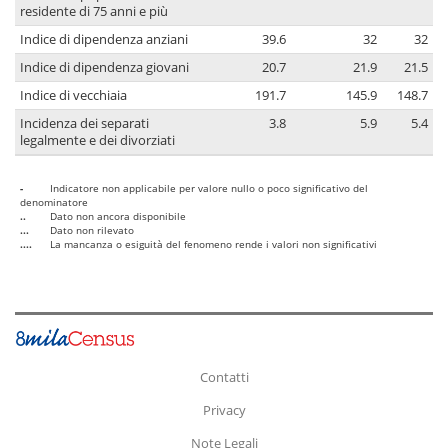
residente di 75 anni e più
Indice di dipendenza anziani
39.6
32
32
Indice di dipendenza giovani
20.7
21.9
21.5
Indice di vecchiaia
191.7
145.9
148.7
Incidenza dei separati
3.8
5.9
5.4
legalmente e dei divorziati
-
Indicatore non applicabile per valore nullo o poco significativo del
denominatore
..
Dato non ancora disponibile
...
Dato non rilevato
....
La mancanza o esiguità del fenomeno rende i valori non significativi
Contatti
Privacy
Note Legali