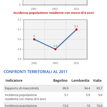
6
1991
2001
2011
Incidenza popolazione residente con meno di 6 anni
5.2
5.1
5.1
5
5.0
4.9
4.9
4.8
1991
2001
2011
CONFRONTI TERRITORIALI AL 2011
Indicatore
Bagolino
Lombardia
Italia
Rapporto di mascolinità
99.9
94.4
93.7
Incidenza popolazione
5.1
5.9
5.6
residente con meno di 6 anni
Incidenza popolazione
13.2
10
10.4