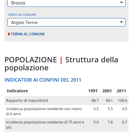
Brescia
CERCA UN COMUNE
Angolo Terme
TORNA AL COMUNE
POPOLAZIONE
|
Struttura della
popolazione
INDICATORI AI CONFINI DEL 2011
Indicatore
1991
2001
2011
Rapporto di mascolinità
98.7
98.1
100.6
Incidenza popolazione residente con meno
5.5
5.5
4.5
di 6 anni
Incidenza popolazione residente di 75 anni e
5.9
7.6
9.7
più