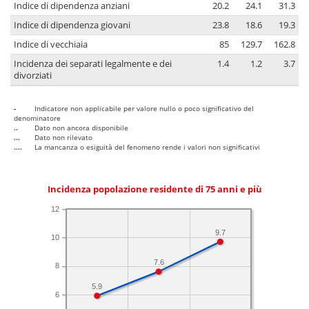
Indice di dipendenza anziani
20.2
24.1
31.3
Indice di dipendenza giovani
23.8
18.6
19.3
Indice di vecchiaia
85
129.7
162.8
Incidenza dei separati legalmente e dei
1.4
1.2
3.7
divorziati
-
Indicatore non applicabile per valore nullo o poco significativo del
denominatore
..
Dato non ancora disponibile
...
Dato non rilevato
....
La mancanza o esiguità del fenomeno rende i valori non significativi
Incidenza popolazione residente di 75 anni e più
12
9.7
10
7.6
8
5.9
6