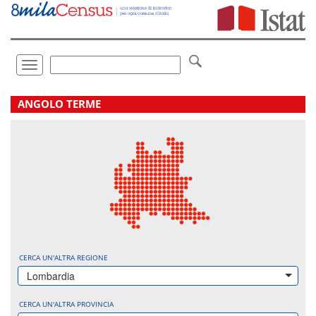
Vai
direttamente
a:
Contenuto
Ricerca
Toggle
navigation
.
ANGOLO TERME
CERCA UN'ALTRA REGIONE
Lombardia
CERCA UN'ALTRA PROVINCIA