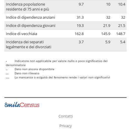
Incidenza popolazione
9.7
10
10.4
residente di 75 anni e più
Indice di dipendenza anziani
31.3
32
32
Indice di dipendenza giovani
19.3
21.9
21.5
Indice di vecchiaia
162.8
145.9
148.7
Incidenza dei separati
3.7
5.9
5.4
legalmente e dei divorziati
-
Indicatore non applicabile per valore nullo o poco significativo del
denominatore
..
Dato non ancora disponibile
...
Dato non rilevato
....
La mancanza o esiguità del fenomeno rende i valori non significativi
Contatti
Privacy