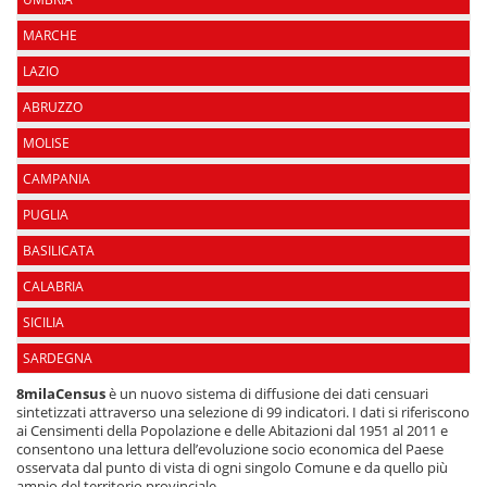
MARCHE
LAZIO
ABRUZZO
MOLISE
CAMPANIA
PUGLIA
BASILICATA
CALABRIA
SICILIA
SARDEGNA
8milaCensus
è un nuovo sistema di diffusione dei dati censuari
sintetizzati attraverso una selezione di 99 indicatori. I dati si riferiscono
ai Censimenti della Popolazione e delle Abitazioni dal 1951 al 2011 e
consentono una lettura dell’evoluzione socio economica del Paese
osservata dal punto di vista di ogni singolo Comune e da quello più
ampio del territorio provinciale.