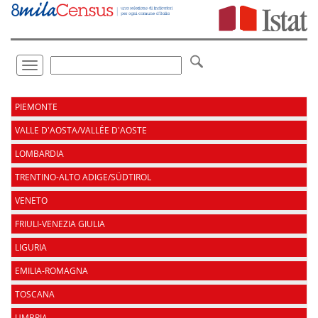
Vai
direttamente
a:
Contenuto
Ricerca
Toggle
navigation
.
PIEMONTE
VALLE D'AOSTA/VALLÉE D'AOSTE
LOMBARDIA
TRENTINO-ALTO ADIGE/SÜDTIROL
VENETO
FRIULI-VENEZIA GIULIA
LIGURIA
EMILIA-ROMAGNA
TOSCANA
UMBRIA