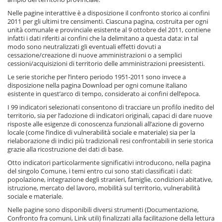
Nelle pagine interattive è a disposizione il confronto storico ai confini
2011 per gli ultimi tre censimenti. Ciascuna pagina, costruita per ogni
unità comunale e provinciale esistente al 9 ottobre del 2011, contiene
infatti i dati riferiti ai confini che la delimitano a questa data: in tal
modo sono neutralizzati gli eventuali effetti dovuti a
cessazione/creazione di nuove amministrazioni o a semplici
cessioni/acquisizioni di territorio delle amministrazioni preesistenti.
Le serie storiche per l’intero periodo 1951-2011 sono invece a
disposizione nella pagina Download per ogni comune italiano
esistente in quest’arco di tempo, considerato ai confini dell’epoca.
I 99 indicatori selezionati consentono di tracciare un profilo inedito del
territorio, sia per l’adozione di indicatori originali, capaci di dare nuove
risposte alle esigenze di conoscenza funzionali all’azione di governo
locale (come l’indice di vulnerabilità sociale e materiale) sia per la
rielaborazione di indici più tradizionali resi confrontabili in serie storica
grazie alla ricostruzione dei dati di base.
Otto indicatori particolarmente significativi introducono, nella pagina
del singolo Comune, i temi entro cui sono stati classificati i dati:
popolazione, integrazione degli stranieri, famiglie, condizioni abitative,
istruzione, mercato del lavoro, mobilità sul territorio, vulnerabilità
sociale e materiale.
Nelle pagine sono disponibili diversi strumenti (Documentazione,
Confronto fra comuni, Link utili) finalizzati alla facilitazione della lettura