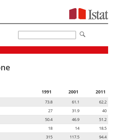
one
1991
2001
2011
73.8
61.1
62.2
27
31.9
40
50.4
46.9
51.2
18
14
18.5
315
117.5
94.4