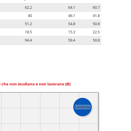
62.2
64.1
60.7
40
46.1
41.8
51.2
54.8
50.8
18.5
15.3
22.5
94.4
59.4
50.8
ni che non studiano e non lavorano
[Ø]
Lombardia