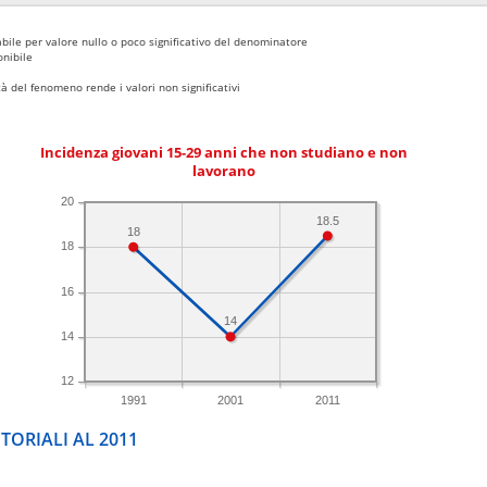
bile per valore nullo o poco significativo del denominatore
nibile
 del fenomeno rende i valori non significativi
Incidenza giovani 15-29 anni che non studiano e non
lavorano
20
18.5
18
18
16
14
14
12
1991
2001
2011
TORIALI AL 2011