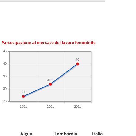
Partecipazione al mercato del lavoro femminile
45
40
40
35
31.9
30
27
25
1991
2001
2011
Algua
Lombardia
Italia