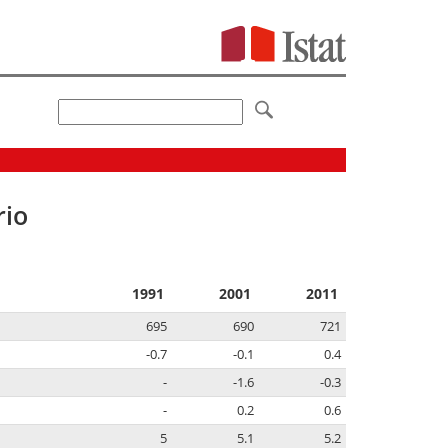
rio
1991
2001
2011
695
690
721
-0.7
-0.1
0.4
-
-1.6
-0.3
-
0.2
0.6
5
5.1
5.2