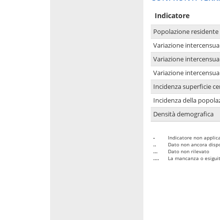
Indicatore
Popolazione residente
Variazione intercensua
Variazione intercensua
Variazione intercensua
Incidenza superficie cen
Incidenza della popolaz
Densità demografica
-
Indicatore non applica
..
Dato non ancora dispo
...
Dato non rilevato
....
La mancanza o esiguità