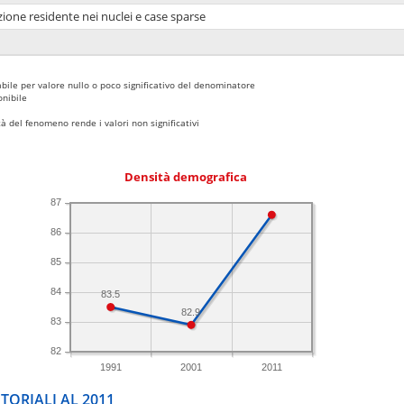
ione residente nei nuclei e case sparse
bile per valore nullo o poco significativo del denominatore
nibile
 del fenomeno rende i valori non significativi
Densità demografica
87
86
85
84
83.5
82.9
83
82
1991
2001
2011
TORIALI AL 2011