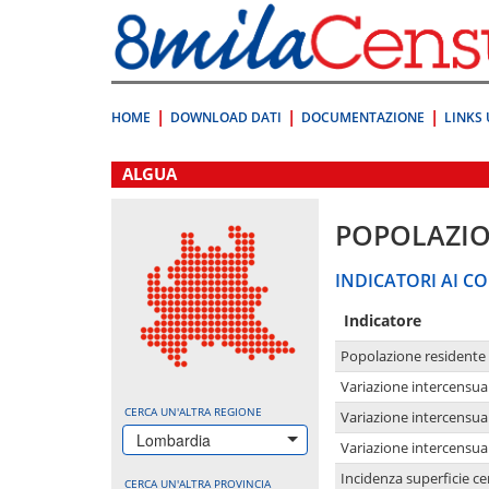
Vai
direttamente
a:
Contenuto
Ricerca
HOME
DOWNLOAD DATI
DOCUMENTAZIONE
LINKS 
.
ALGUA
POPOLAZI
INDICATORI AI CO
Indicatore
Popolazione residente
Variazione intercensua
CERCA UN'ALTRA REGIONE
Variazione intercensua
Lombardia
Variazione intercensua
Incidenza superficie cen
CERCA UN'ALTRA PROVINCIA