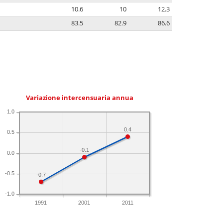
10.6
10
12.3
83.5
82.9
86.6
Variazione intercensuaria annua
1.0
0.4
0.5
-0.1
0.0
-0.5
-0.7
-1.0
1991
2001
2011