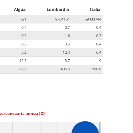
Algua
Lombardia
Italia
721
9704151
59433744
0.4
0.7
0.4
-0.3
1.6
0.3
0.6
0.6
0.4
5.2
12.4
6.4
12.3
3.7
9
86.6
406.6
196.8
ntercensuaria annua
[Ø]