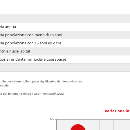
ria annua
ria popolazione con meno di 15 anni
ria popolazione con 15 anni ed oltre
tri e nuclei abitati
ione residente nei nuclei e case sparse
bile per valore nullo o poco significativo del denominatore
nibile
 del fenomeno rende i valori non significativi
Variazione i
0.65