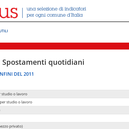
UTILI
|
Spostamenti quotidiani
NFINI DEL 2011
r studio o lavoro
per studio o lavoro
e
mezzo privato)