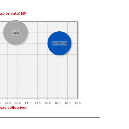
zzo privato)
[Ø]
Italia
Lombardia
5
13.0
13.5
14.0
14.5
15.0
15.5
16.0
16.5
zzo collettivo)