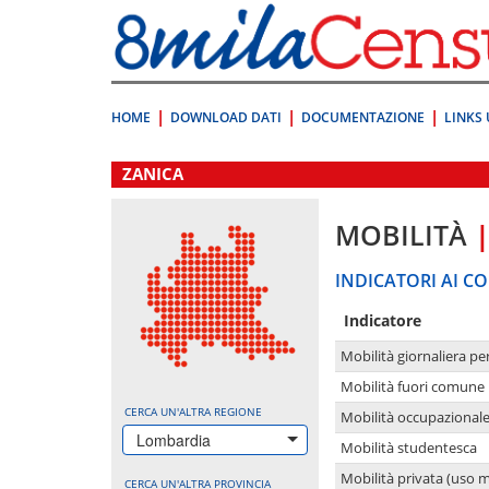
Vai
direttamente
a:
Contenuto
Ricerca
HOME
DOWNLOAD DATI
DOCUMENTAZIONE
LINKS 
.
ZANICA
MOBILITÀ
INDICATORI AI CO
Indicatore
Mobilità giornaliera pe
Mobilità fuori comune 
CERCA UN'ALTRA REGIONE
Mobilità occupazional
Lombardia
Mobilità studentesca
Mobilità privata (uso 
CERCA UN'ALTRA PROVINCIA