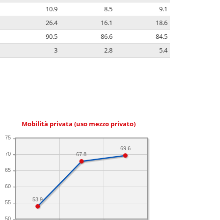
10.9
8.5
9.1
26.4
16.1
18.6
90.5
86.6
84.5
3
2.8
5.4
Mobilità privata (uso mezzo privato)
75
69.6
70
67.8
65
60
53.9
55
50