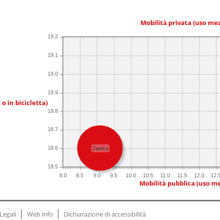
Mobilità privata (uso me
19.2
19.1
19.0
18.9
 o in bicicletta)
18.8
18.7
18.6
Zanica
18.5
8.0
8.5
9.0
9.5
10.0
10.5
11.0
11.5
12.0
12.
Mobilità pubblica (uso me
Legali
Web info
Dichiarazione di accessibilità