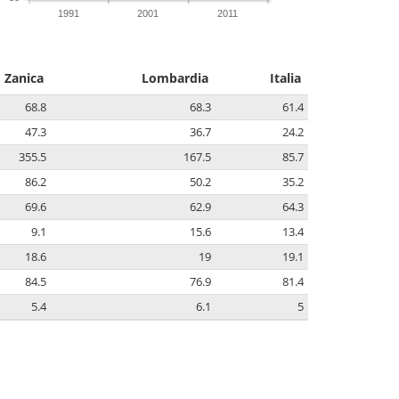
1991
2001
2011
Zanica
Lombardia
Italia
68.8
68.3
61.4
47.3
36.7
24.2
355.5
167.5
85.7
86.2
50.2
35.2
69.6
62.9
64.3
9.1
15.6
13.4
18.6
19
19.1
84.5
76.9
81.4
5.4
6.1
5