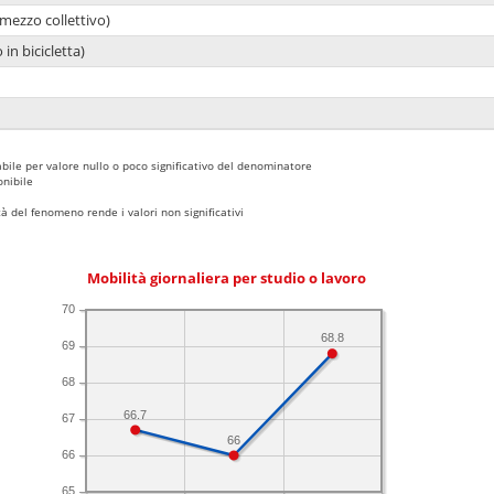
mezzo collettivo)
 in bicicletta)
bile per valore nullo o poco significativo del denominatore
nibile
 del fenomeno rende i valori non significativi
Mobilità giornaliera per studio o lavoro
70
68.8
69
68
66.7
67
66
66
65