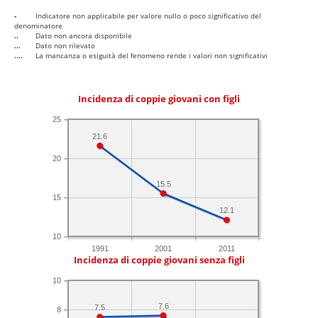
-
Indicatore non applicabile per valore nullo o poco significativo del
denominatore
..
Dato non ancora disponibile
...
Dato non rilevato
....
La mancanza o esiguità del fenomeno rende i valori non significativi
Incidenza di coppie giovani con figli
25
21.6
20
15.5
15
12.1
10
1991
2001
2011
Incidenza di coppie giovani senza figli
10
7.6
7.5
8