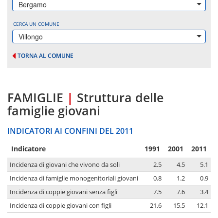
Bergamo
CERCA UN COMUNE
Villongo
TORNA AL COMUNE
FAMIGLIE
|
Struttura delle
famiglie giovani
INDICATORI AI CONFINI DEL 2011
Indicatore
1991
2001
2011
Incidenza di giovani che vivono da soli
2.5
4.5
5.1
Incidenza di famiglie monogenitoriali giovani
0.8
1.2
0.9
Incidenza di coppie giovani senza figli
7.5
7.6
3.4
Incidenza di coppie giovani con figli
21.6
15.5
12.1