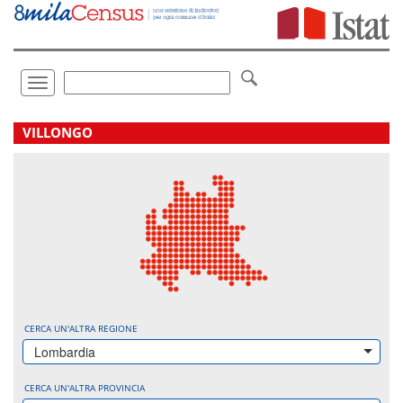
Vai
direttamente
a:
Contenuto
Ricerca
Toggle
navigation
.
VILLONGO
CERCA UN'ALTRA REGIONE
Lombardia
CERCA UN'ALTRA PROVINCIA