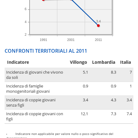
6
3.4
4
2
1991
2001
2011
CONFRONTI TERRITORIALI AL 2011
Indicatore
Villongo
Lombardia
Italia
Incidenza di giovani che vivono
5.1
8.3
7
da soli
Incidenza di famiglie
0.9
0.9
1
monogenitoriali giovani
Incidenza di coppie giovani
3.4
4.3
3.4
senza figli
Incidenza di coppie giovani con
12.1
7.3
7.4
figli
-
Indicatore non applicabile per valore nullo o poco significativo del