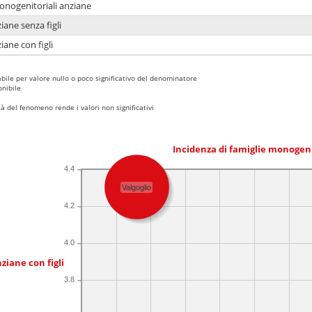
monogenitoriali anziane
iane senza figli
iane con figli
bile per valore nullo o poco significativo del denominatore
nibile
 del fenomeno rende i valori non significativi
Incidenza di famiglie monogen
4.4
Valgoglio
4.2
4.0
ziane con figli
3.8