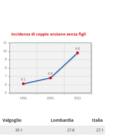
Incidenza di coppie anziane senza figli
11
9.8
10
9
8
6.8
7
6.1
6
5
1991
2001
2011
Valgoglio
Lombardia
Italia
35.1
27.8
27.1