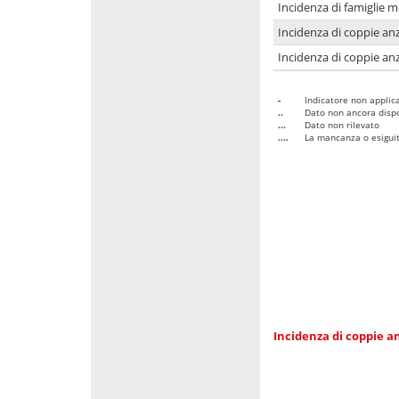
Incidenza di famiglie 
Incidenza di coppie anz
Incidenza di coppie anz
-
Indicatore non applica
..
Dato non ancora dispo
...
Dato non rilevato
....
La mancanza o esiguità
Incidenza di coppie an