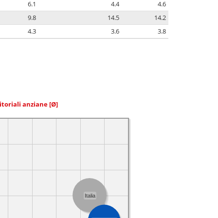
6.1
4.4
4.6
9.8
14.5
14.2
4.3
3.6
3.8
itoriali anziane
[Ø]
Italia