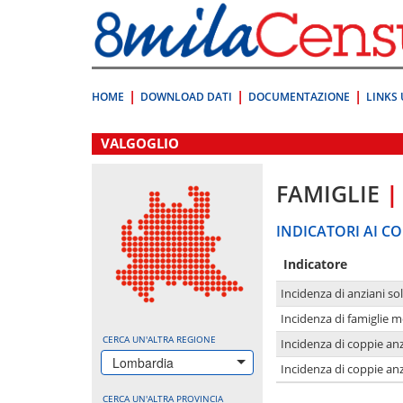
Vai
direttamente
a:
Contenuto
Ricerca
HOME
DOWNLOAD DATI
DOCUMENTAZIONE
LINKS 
.
VALGOGLIO
FAMIGLIE
|
INDICATORI AI CO
Indicatore
Incidenza di anziani sol
Incidenza di famiglie 
CERCA UN'ALTRA REGIONE
Incidenza di coppie anz
Lombardia
Incidenza di coppie anz
CERCA UN'ALTRA PROVINCIA