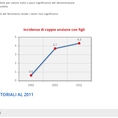
bile per valore nullo o poco significativo del denominatore
nibile
 del fenomeno rende i valori non significativi
Incidenza di coppie anziane con figli
5
4.3
3.7
4
3
2
0.6
1
0
1991
2001
2011
TORIALI AL 2011
i