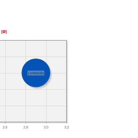
a
[Ø]
Lombardia
2.6
2.8
3.0
3.2