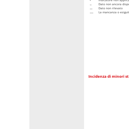
..
Dato non ancora dispo
...
Dato non rilevato
....
La mancanza o esiguità
Incidenza di minori st