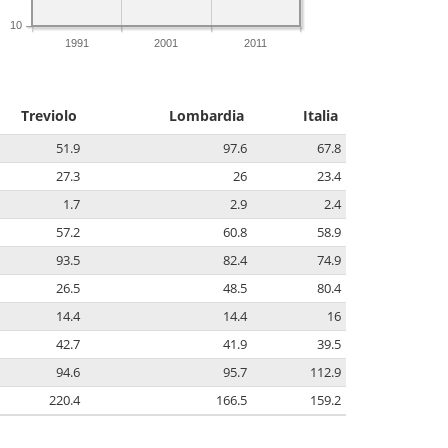
10
1991
2001
2011
Treviolo
Lombardia
Italia
51.9
97.6
67.8
27.3
26
23.4
1.7
2.9
2.4
57.2
60.8
58.9
93.5
82.4
74.9
26.5
48.5
80.4
14.4
14.4
16
42.7
41.9
39.5
94.6
95.7
112.9
220.4
166.5
159.2