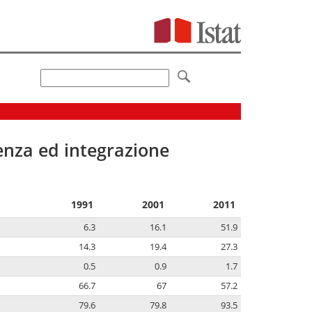
senza ed integrazione
1991
2001
2011
6.3
16.1
51.9
14.3
19.4
27.3
0.5
0.9
1.7
66.7
67
57.2
79.6
79.8
93.5