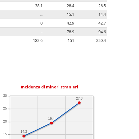
38.1
28.4
26.5
...
15.1
14.4
0
42.9
42.7
-
78.9
94.6
182.6
151
220.4
Incidenza di minori stranieri
30
27.3
25
19.4
20
14.3
15