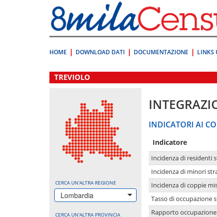
Vai
direttamente
a:
Contenuto
Ricerca
HOME
DOWNLOAD DATI
DOCUMENTAZIONE
LINKS 
.
TREVIOLO
INTEGRAZI
INDICATORI AI CO
Indicatore
Incidenza di residenti s
Incidenza di minori str
CERCA UN'ALTRA REGIONE
Incidenza di coppie mi
Lombardia
Tasso di occupazione s
Rapporto occupazione i
CERCA UN'ALTRA PROVINCIA