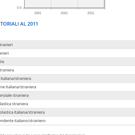
0.0
1991
2001
2011
TORIALI AL 2011
tranieri
anieri
ste
traniera
taliana/straniera
e italiana/straniera
enziale straniera
lastica straniera
lastica italiana/straniera
ndente italiano/straniero
bile per valore nullo o poco significativo del denominatore