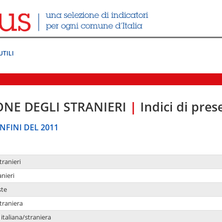
UTILI
ONE DEGLI STRANIERI
|
Indici di pre
NFINI DEL 2011
tranieri
anieri
ste
traniera
taliana/straniera