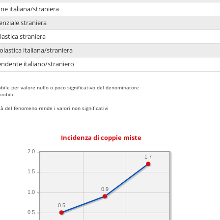
e italiana/straniera
enziale straniera
lastica straniera
lastica italiana/straniera
ndente italiano/straniero
bile per valore nullo o poco significativo del denominatore
nibile
 del fenomeno rende i valori non significativi
Incidenza di coppie miste
2.0
1.7
1.5
0.9
1.0
0.5
0.5