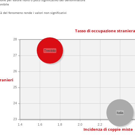
nibile
 del fenomeno rende i valori non significativi
Tasso di occupazione stranier
28
Treviolo
27
26
ranieri
25
24
Italia
23
1.4
1.6
1.8
2.0
2.2
2.4
Incidenza di coppie miste