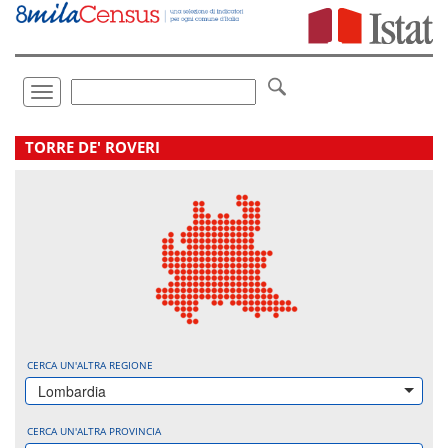
Vai
direttamente
a:
Contenuto
Ricerca
Toggle
navigation
.
TORRE DE' ROVERI
CERCA UN'ALTRA REGIONE
Lombardia
CERCA UN'ALTRA PROVINCIA