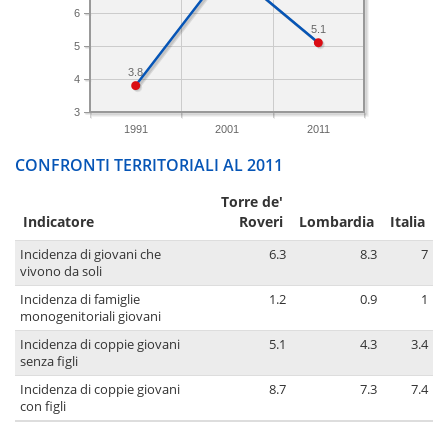
6
5.1
5
3.8
4
3
1991
2001
2011
CONFRONTI TERRITORIALI AL 2011
Torre de'
Indicatore
Roveri
Lombardia
Italia
Incidenza di giovani che
6.3
8.3
7
vivono da soli
Incidenza di famiglie
1.2
0.9
1
monogenitoriali giovani
Incidenza di coppie giovani
5.1
4.3
3.4
senza figli
Incidenza di coppie giovani
8.7
7.3
7.4
con figli