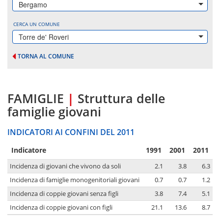
Bergamo
CERCA UN COMUNE
Torre de' Roveri
TORNA AL COMUNE
FAMIGLIE
|
Struttura delle
famiglie giovani
INDICATORI AI CONFINI DEL 2011
Indicatore
1991
2001
2011
Incidenza di giovani che vivono da soli
2.1
3.8
6.3
Incidenza di famiglie monogenitoriali giovani
0.7
0.7
1.2
Incidenza di coppie giovani senza figli
3.8
7.4
5.1
Incidenza di coppie giovani con figli
21.1
13.6
8.7