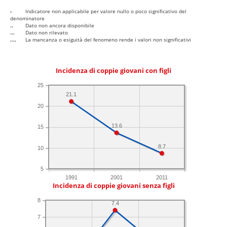
-
Indicatore non applicabile per valore nullo o poco significativo del
denominatore
..
Dato non ancora disponibile
...
Dato non rilevato
....
La mancanza o esiguità del fenomeno rende i valori non significativi
Incidenza di coppie giovani con figli
25
21.1
20
13.6
15
8.7
10
5
1991
2001
2011
Incidenza di coppie giovani senza figli
8
7.4
7