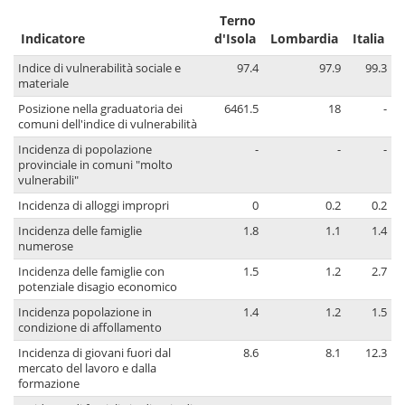
Terno
Indicatore
d'Isola
Lombardia
Italia
Indice di vulnerabilità sociale e
97.4
97.9
99.3
materiale
Posizione nella graduatoria dei
6461.5
18
-
comuni dell'indice di vulnerabilità
Incidenza di popolazione
-
-
-
provinciale in comuni "molto
vulnerabili"
Incidenza di alloggi impropri
0
0.2
0.2
Incidenza delle famiglie
1.8
1.1
1.4
numerose
Incidenza delle famiglie con
1.5
1.2
2.7
potenziale disagio economico
Incidenza popolazione in
1.4
1.2
1.5
condizione di affollamento
Incidenza di giovani fuori dal
8.6
8.1
12.3
mercato del lavoro e dalla
formazione