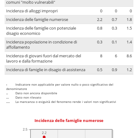
comuni "molto vulnerabili"
Incidenza di alloggi impropri
0
0
0
Incidenza delle famiglie numerose
2.2
0.7
1.8
Incidenza delle famiglie con potenziale
0.8
0.3
1.5
disagio economico
Incidenza popolazione in condizione di
0.3
0.1
1.4
affollamento
Incidenza di giovani fuori dal mercato del
8
6
8.6
lavoro e dalla formazione
Incidenza di famiglie in disagio di assistenza
0.5
0.9
1.2
-
Indicatore non applicabile per valore nullo o poco significativo del
denominatore
..
Dato non ancora disponibile
...
Dato non rilevato
....
La mancanza o esiguità del fenomeno rende i valori non significativi
Incidenza delle famiglie numerose
2.5
2.2