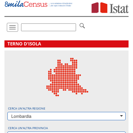
Vai
direttamente
a:
Contenuto
Ricerca
Toggle
navigation
.
TERNO D'ISOLA
CERCA UN'ALTRA REGIONE
Lombardia
CERCA UN'ALTRA PROVINCIA