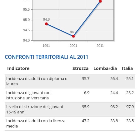
95.5
94.8
95.0
94.5
94.2
94.0
1991
2001
2011
CONFRONTI TERRITORIALI AL 2011
Indicatore
Strozza
Lombardia
Italia
Incidenza di adulti con diploma o
35.7
56.4
55.1
laurea
Incidenza di giovani con
6.9
24.4
23.2
istruzione universitaria
Livello di istruzione dei giovani
95.9
98.2
97.9
15-19 anni
Incidenza di adulti con la licenza
47.2
33.8
33.5
media