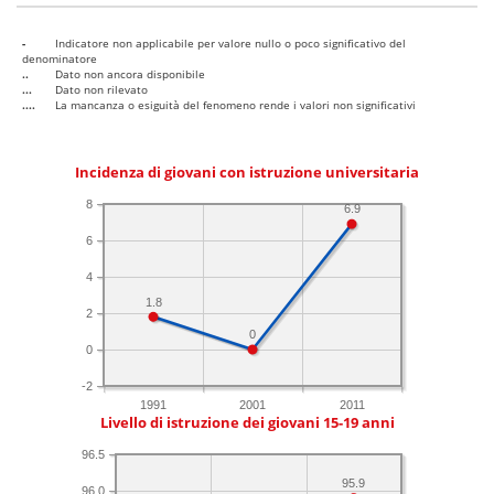
-
Indicatore non applicabile per valore nullo o poco significativo del
denominatore
..
Dato non ancora disponibile
...
Dato non rilevato
....
La mancanza o esiguità del fenomeno rende i valori non significativi
Incidenza di giovani con istruzione universitaria
8
6.9
6
4
1.8
2
0
0
-2
1991
2001
2011
Livello di istruzione dei giovani 15-19 anni
96.5
95.9
96.0