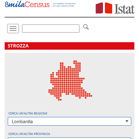
Vai
direttamente
a:
Contenuto
Ricerca
Toggle
navigation
.
STROZZA
CERCA UN'ALTRA REGIONE
Lombardia
CERCA UN'ALTRA PROVINCIA