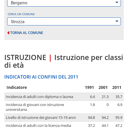
Bergamo
CERCA UN COMUNE
Strozza
TORNA AL COMUNE
ISTRUZIONE
|
Istruzione per classi
di età
INDICATORI AI CONFINI DEL 2011
Indicatore
1991
2001
2011
Incidenza di adulti con diploma o laurea
6.4
21.3
35.7
Incidenza di giovani con istruzione
1.8
0
6.9
universitaria
Livello di istruzione dei giovani 15-19 anni
94.8
94.2
95.9
Incidenza di adulti con la licenza media
37.2
44.1
47.2