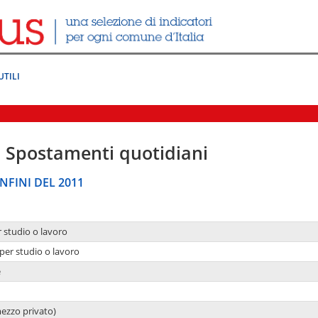
UTILI
|
Spostamenti quotidiani
NFINI DEL 2011
r studio o lavoro
per studio o lavoro
e
mezzo privato)