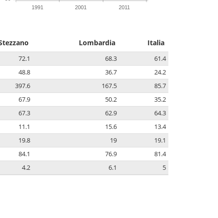
1991
2001
2011
Stezzano
Lombardia
Italia
72.1
68.3
61.4
48.8
36.7
24.2
397.6
167.5
85.7
67.9
50.2
35.2
67.3
62.9
64.3
11.1
15.6
13.4
19.8
19
19.1
84.1
76.9
81.4
4.2
6.1
5