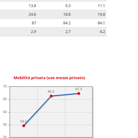
13.8
9.3
11.1
24.6
18.8
19.8
87
84.2
84.1
2.9
2.7
4.2
Mobilità privata (uso mezzo privato)
70
67.3
66.3
65
60
54.6
55
50