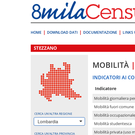
Vai
direttamente
a:
Contenuto
Ricerca
HOME
DOWNLOAD DATI
DOCUMENTAZIONE
LINKS 
.
STEZZANO
MOBILITÀ
INDICATORI AI CO
Indicatore
Mobilità giornaliera pe
Mobilità fuori comune 
CERCA UN'ALTRA REGIONE
Mobilità occupazional
Lombardia
Mobilità studentesca
Mobilità privata (uso 
CERCA UN'ALTRA PROVINCIA