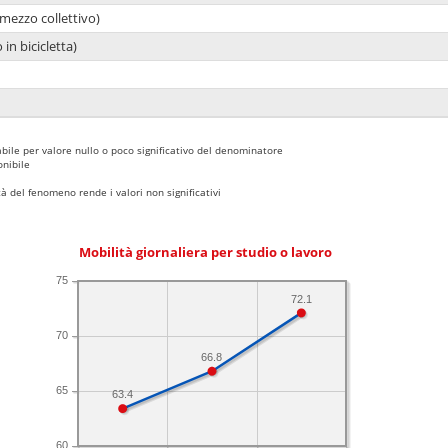
mezzo collettivo)
 in bicicletta)
bile per valore nullo o poco significativo del denominatore
nibile
 del fenomeno rende i valori non significativi
Mobilità giornaliera per studio o lavoro
75
72.1
70
66.8
65
63.4
60