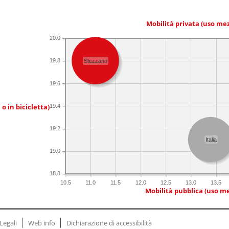
Mobilità privata (uso me
20.0
19.8
Stezzano
19.6
 o in bicicletta)
19.4
19.2
Italia
19.0
18.8
10.5
11.0
11.5
12.0
12.5
13.0
13.5
Mobilità pubblica (uso me
Legali
Web info
Dichiarazione di accessibilità