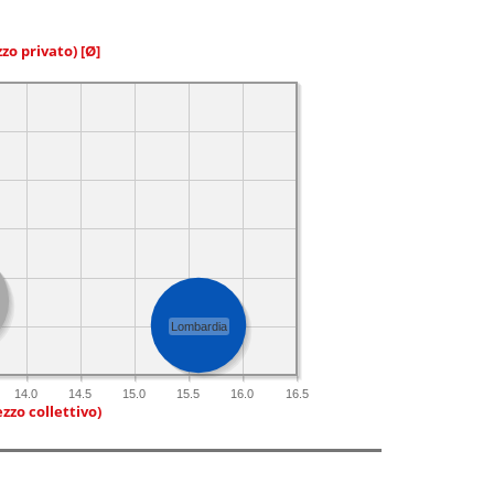
zzo privato)
[Ø]
Lombardia
14.0
14.5
15.0
15.5
16.0
16.5
zzo collettivo)