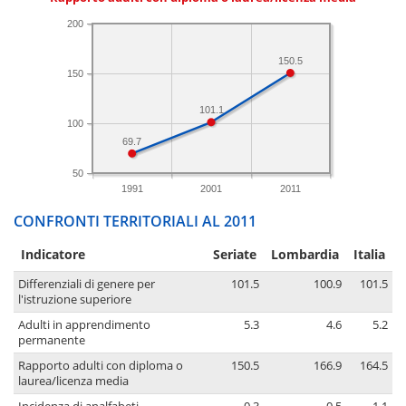
200
150.5
150
101.1
100
69.7
50
1991
2001
2011
CONFRONTI TERRITORIALI AL 2011
Indicatore
Seriate
Lombardia
Italia
Differenziali di genere per
101.5
100.9
101.5
l'istruzione superiore
Adulti in apprendimento
5.3
4.6
5.2
permanente
Rapporto adulti con diploma o
150.5
166.9
164.5
laurea/licenza media