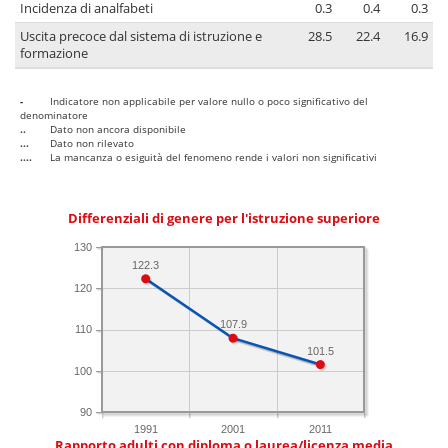
Incidenza di analfabeti
0.3
0.4
0.3
Uscita precoce dal sistema di istruzione e
28.5
22.4
16.9
formazione
-
Indicatore non applicabile per valore nullo o poco significativo del
denominatore
..
Dato non ancora disponibile
...
Dato non rilevato
....
La mancanza o esiguità del fenomeno rende i valori non significativi
Differenziali di genere per l'istruzione superiore
130
122.3
120
107.9
110
101.5
100
90
1991
2001
2011
Rapporto adulti con diploma o laurea/licenza media