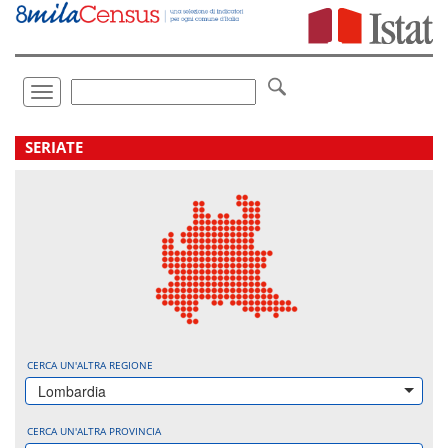
Vai
direttamente
a:
Contenuto
Ricerca
Toggle
navigation
.
SERIATE
CERCA UN'ALTRA REGIONE
Lombardia
CERCA UN'ALTRA PROVINCIA