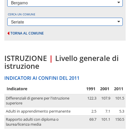
Bergamo
CERCA UN COMUNE
Seriate
TORNA AL COMUNE
ISTRUZIONE
|
Livello generale di
istruzione
INDICATORI AI CONFINI DEL 2011
Indicatore
1991
2001
2011
Differenziali di genere per l'istruzione
122.3
107.9
101.5
superiore
Adulti in apprendimento permanente
2.5
7.1
5.3
Rapporto adulti con diploma o
69.7
101.1
150.5
laurea/licenza media