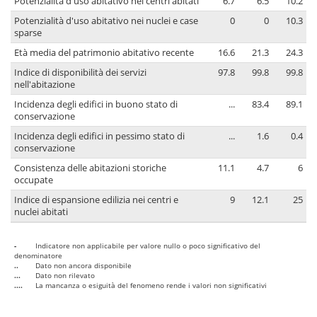
Potenzialità d'uso abitativo nei centri abitati
6.7
6.5
10.2
Potenzialità d'uso abitativo nei nuclei e case
0
0
10.3
sparse
Età media del patrimonio abitativo recente
16.6
21.3
24.3
Indice di disponibilità dei servizi
97.8
99.8
99.8
nell'abitazione
Incidenza degli edifici in buono stato di
...
83.4
89.1
conservazione
Incidenza degli edifici in pessimo stato di
...
1.6
0.4
conservazione
Consistenza delle abitazioni storiche
11.1
4.7
6
occupate
Indice di espansione edilizia nei centri e
9
12.1
25
nuclei abitati
-
Indicatore non applicabile per valore nullo o poco significativo del
denominatore
..
Dato non ancora disponibile
...
Dato non rilevato
....
La mancanza o esiguità del fenomeno rende i valori non significativi