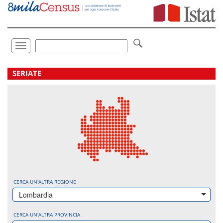
Vai
direttamente
a:
Contenuto
Ricerca
Toggle
navigation
.
SERIATE
CERCA UN'ALTRA REGIONE
Lombardia
CERCA UN'ALTRA PROVINCIA