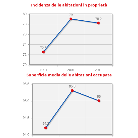
Incidenza delle abitazioni in proprietà
80
79
78.2
78
76
74
72.5
72
70
1991
2001
2011
Superficie media delle abitazioni occupate
95.5
95.3
95
95.0
94.5
94.2
94.0