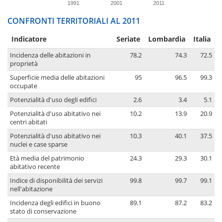
1991
2001
2011
CONFRONTI TERRITORIALI AL 2011
Indicatore
Seriate
Lombardia
Italia
Incidenza delle abitazioni in
78.2
74.3
72.5
proprietà
Superficie media delle abitazioni
95
96.5
99.3
occupate
Potenzialità d'uso degli edifici
2.6
3.4
5.1
Potenzialità d'uso abitativo nei
10.2
13.9
20.9
centri abitati
Potenzialità d'uso abitativo nei
10.3
40.1
37.5
nuclei e case sparse
Età media del patrimonio
24.3
29.3
30.1
abitativo recente
Indice di disponibilità dei servizi
99.8
99.7
99.1
nell'abitazione
Incidenza degli edifici in buono
89.1
87.2
83.2
stato di conservazione