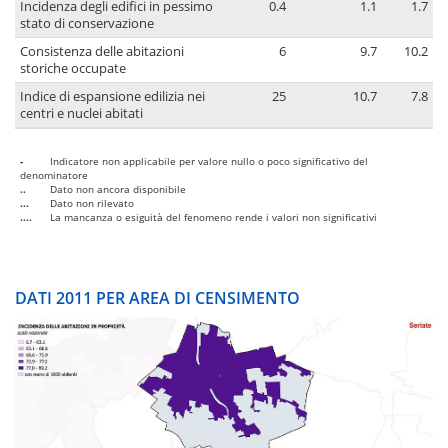
Incidenza degli edifici in pessimo
0.4
1.1
1.7
stato di conservazione
Consistenza delle abitazioni
6
9.7
10.2
storiche occupate
Indice di espansione edilizia nei
25
10.7
7.8
centri e nuclei abitati
-
Indicatore non applicabile per valore nullo o poco significativo del
denominatore
..
Dato non ancora disponibile
...
Dato non rilevato
....
La mancanza o esiguità del fenomeno rende i valori non significativi
DATI 2011 PER AREA DI CENSIMENTO