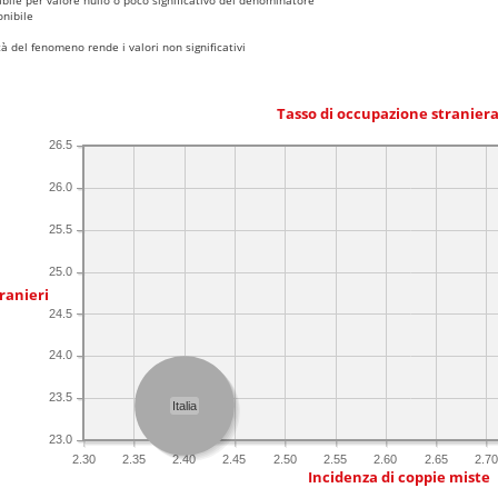
nibile
 del fenomeno rende i valori non significativi
Tasso di occupazione stranier
26.5
26.0
25.5
25.0
ranieri
24.5
24.0
23.5
Italia
23.0
2.30
2.35
2.40
2.45
2.50
2.55
2.60
2.65
2.70
Incidenza di coppie miste