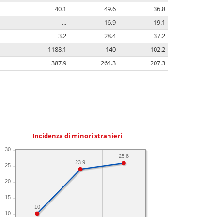
40.1
49.6
36.8
...
16.9
19.1
3.2
28.4
37.2
1188.1
140
102.2
387.9
264.3
207.3
Incidenza di minori stranieri
30
25.8
23.9
25
20
15
10
10