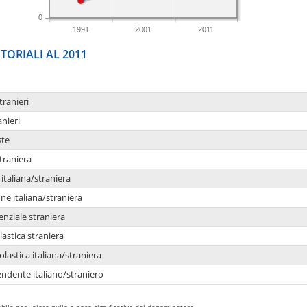
0
1991
2001
2011
TORIALI AL 2011
tranieri
anieri
ste
traniera
taliana/straniera
e italiana/straniera
enziale straniera
lastica straniera
lastica italiana/straniera
ndente italiano/straniero
bile per valore nullo o poco significativo del denominatore