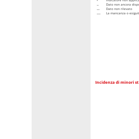
..
Dato non ancora dispo
...
Dato non rilevato
....
La mancanza o esiguità
Incidenza di minori st