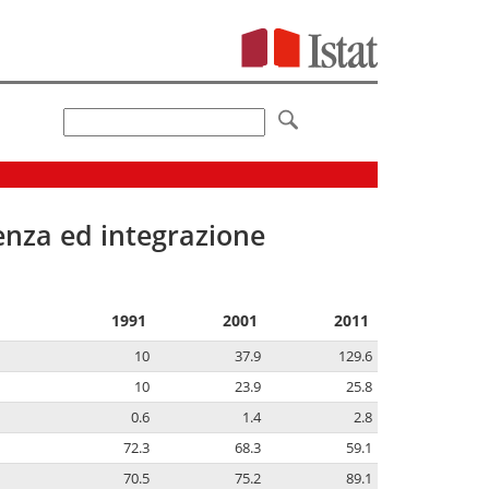
senza ed integrazione
1991
2001
2011
10
37.9
129.6
10
23.9
25.8
0.6
1.4
2.8
72.3
68.3
59.1
70.5
75.2
89.1