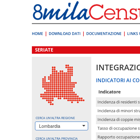
Vai
direttamente
a:
Contenuto
Ricerca
HOME
DOWNLOAD DATI
DOCUMENTAZIONE
LINKS 
.
SERIATE
INTEGRAZI
INDICATORI AI CO
Indicatore
Incidenza di residenti s
Incidenza di minori str
CERCA UN'ALTRA REGIONE
Incidenza di coppie mi
Lombardia
Tasso di occupazione s
Rapporto occupazione i
CERCA UN'ALTRA PROVINCIA