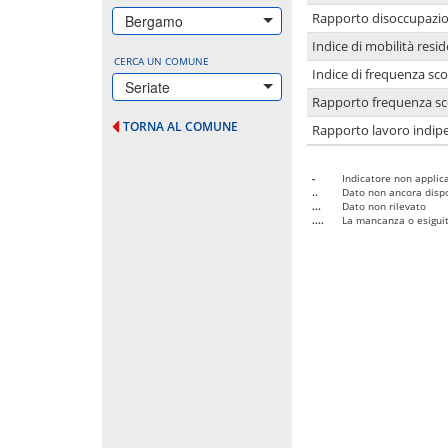
Rapporto disoccupazion
Bergamo
Indice di mobilità resid
CERCA UN COMUNE
Indice di frequenza sco
Seriate
Rapporto frequenza sco
TORNA AL COMUNE
Rapporto lavoro indipe
-
Indicatore non applica
..
Dato non ancora dispo
...
Dato non rilevato
....
La mancanza o esiguità