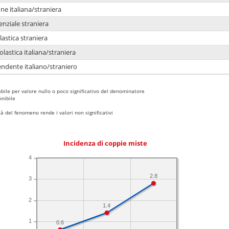
e italiana/straniera
enziale straniera
lastica straniera
lastica italiana/straniera
ndente italiano/straniero
bile per valore nullo o poco significativo del denominatore
nibile
 del fenomeno rende i valori non significativi
Incidenza di coppie miste
4
2.8
3
2
1.4
1
0.6