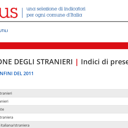
UTILI
ONE DEGLI STRANIERI
|
Indici di pre
NFINI DEL 2011
tranieri
anieri
ste
traniera
taliana/straniera