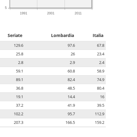
5
1991
2001
2011
Seriate
Lombardia
Italia
129.6
97.6
67.8
25.8
26
23.4
2.8
2.9
2.4
59.1
60.8
58.9
89.1
82.4
74.9
36.8
48.5
80.4
19.1
14.4
16
37.2
41.9
39.5
102.2
95.7
112.9
207.3
166.5
159.2