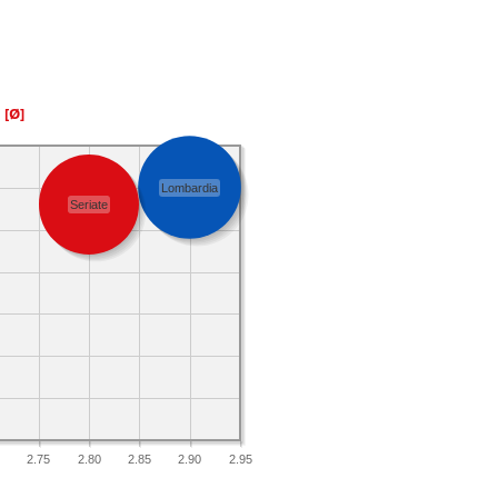
a
[Ø]
Lombardia
Seriate
2.75
2.80
2.85
2.90
2.95