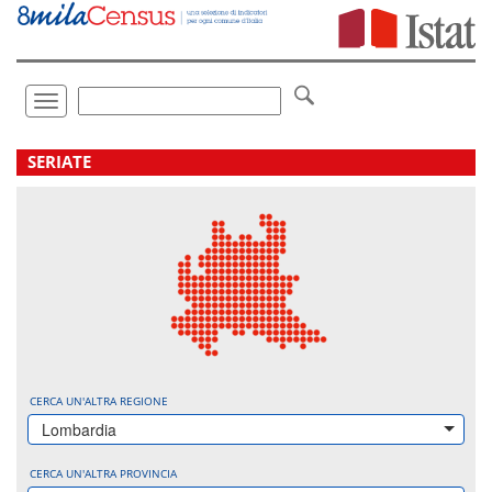
Vai
direttamente
a:
Contenuto
Ricerca
Toggle
navigation
.
SERIATE
CERCA UN'ALTRA REGIONE
Lombardia
CERCA UN'ALTRA PROVINCIA