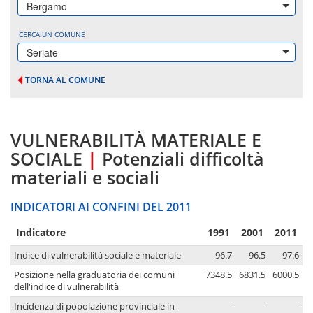
Bergamo
CERCA UN COMUNE
Seriate
TORNA AL COMUNE
VULNERABILITÀ MATERIALE E
SOCIALE
|
Potenziali difficoltà
materiali e sociali
INDICATORI AI CONFINI DEL 2011
Indicatore
1991
2001
2011
Indice di vulnerabilità sociale e materiale
96.7
96.5
97.6
Posizione nella graduatoria dei comuni
7348.5
6831.5
6000.5
dell'indice di vulnerabilità
Incidenza di popolazione provinciale in
-
-
-