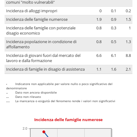
comuni "molto vulnerabili"
Incidenza di alloggi impropri
0
0.1
0.2
Incidenza delle famiglie numerose
1.9
0.9
1.5
Incidenza delle famiglie con potenziale
0.8
0.3
1
disagio economico
Incidenza popolazione in condizione di
0.8
0.5
1.3
affollamento
Incidenza di giovani fuori dal mercato del
6.6
6.1
8.8
lavoro e dalla formazione
Incidenza di famiglie in disagio di assistenza
1.1
1.6
2.1
-
Indicatore non applicabile per valore nullo o poco significativo del
denominatore
..
Dato non ancora disponibile
...
Dato non rilevato
....
La mancanza o esiguità del fenomeno rende i valori non significativi
Incidenza delle famiglie numerose
2.0