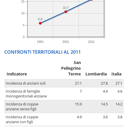
15
10.7
10
5.8
5
0
1991
2001
2011
CONFRONTI TERRITORIALI AL 2011
San
Pellegrino
Indicatore
Terme
Lombardia
Italia
Incidenza di anziani soli
27.1
27.8
27.1
Incidenza di famiglie
7
4.4
4.6
monogenitoriali anziane
Incidenza di coppie
15.9
14.5
14.2
anziane senza figli
Incidenza di coppie
4.9
3.6
3.8
anziane con figli