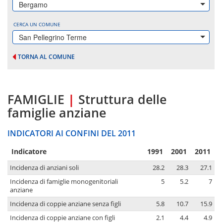
Bergamo
CERCA UN COMUNE
San Pellegrino Terme
TORNA AL COMUNE
FAMIGLIE
|
Struttura delle
famiglie anziane
INDICATORI AI CONFINI DEL 2011
Indicatore
1991
2001
2011
Incidenza di anziani soli
28.2
28.3
27.1
Incidenza di famiglie monogenitoriali
5
5.2
7
anziane
Incidenza di coppie anziane senza figli
5.8
10.7
15.9
Incidenza di coppie anziane con figli
2.1
4.4
4.9