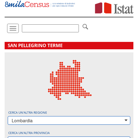
Vai
direttamente
a:
Contenuto
Ricerca
Toggle
navigation
.
SAN PELLEGRINO TERME
CERCA UN'ALTRA REGIONE
Lombardia
CERCA UN'ALTRA PROVINCIA