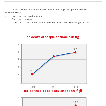
-
Indicatore non applicabile per valore nullo o poco significativo del
denominatore
..
Dato non ancora disponibile
...
Dato non rilevato
....
La mancanza o esiguità del fenomeno rende i valori non significativi
Incidenza di coppie anziane con figli
6
4.9
5
4.4
4
3
2.1
2
1
1991
2001
2011
Incidenza di coppie anziane senza figli
20
15.9