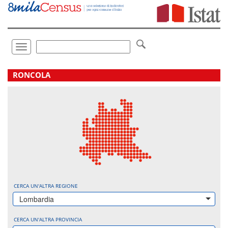
Vai
direttamente
a:
Contenuto
Ricerca
Toggle
navigation
.
RONCOLA
CERCA UN'ALTRA REGIONE
Lombardia
CERCA UN'ALTRA PROVINCIA