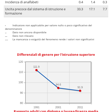
Incidenza di analfabeti
0.4
1.4
0.3
Uscita precoce dal sistema di istruzione e
33.3
17.1
7.7
formazione
-
Indicatore non applicabile per valore nullo o poco significativo del
denominatore
..
Dato non ancora disponibile
...
Dato non rilevato
....
La mancanza o esiguità del fenomeno rende i valori non significativi
Differenziali di genere per l'istruzione superiore
120
111.9
110
100
94.6
91.9
90
80
1991
2001
2011
Rapporto adulti con diploma o laurea/licenza media