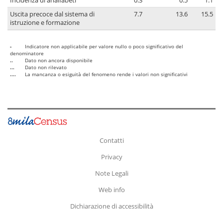
Incidenza di analfabeti
0.3
0.5
1.1
Uscita precoce dal sistema di
7.7
13.6
15.5
istruzione e formazione
-
Indicatore non applicabile per valore nullo o poco significativo del
denominatore
..
Dato non ancora disponibile
...
Dato non rilevato
....
La mancanza o esiguità del fenomeno rende i valori non significativi
Contatti
Privacy
Note Legali
Web info
Dichiarazione di accessibilità