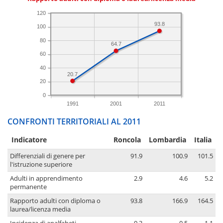
120
93.8
100
80
64.7
60
40
20.7
20
0
1991
2001
2011
CONFRONTI TERRITORIALI AL 2011
Indicatore
Roncola
Lombardia
Italia
Differenziali di genere per
91.9
100.9
101.5
l'istruzione superiore
Adulti in apprendimento
2.9
4.6
5.2
permanente
Rapporto adulti con diploma o
93.8
166.9
164.5
laurea/licenza media