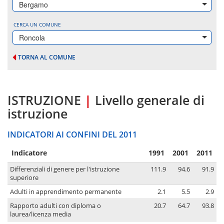
Bergamo
CERCA UN COMUNE
Roncola
TORNA AL COMUNE
ISTRUZIONE
|
Livello generale di
istruzione
INDICATORI AI CONFINI DEL 2011
Indicatore
1991
2001
2011
Differenziali di genere per l'istruzione
111.9
94.6
91.9
superiore
Adulti in apprendimento permanente
2.1
5.5
2.9
Rapporto adulti con diploma o
20.7
64.7
93.8
laurea/licenza media