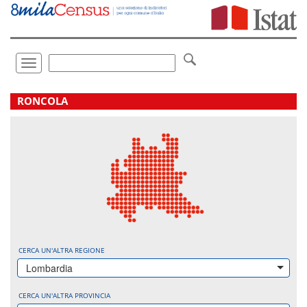
Vai
direttamente
a:
Contenuto
Ricerca
Toggle
navigation
.
RONCOLA
CERCA UN'ALTRA REGIONE
Lombardia
CERCA UN'ALTRA PROVINCIA