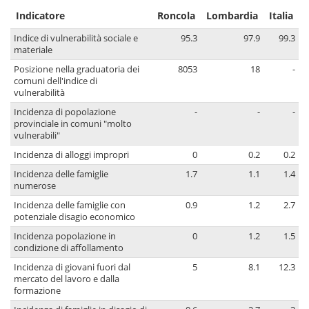
Indicatore
Roncola
Lombardia
Italia
Indice di vulnerabilità sociale e
95.3
97.9
99.3
materiale
Posizione nella graduatoria dei
8053
18
-
comuni dell'indice di
vulnerabilità
Incidenza di popolazione
-
-
-
provinciale in comuni "molto
vulnerabili"
Incidenza di alloggi impropri
0
0.2
0.2
Incidenza delle famiglie
1.7
1.1
1.4
numerose
Incidenza delle famiglie con
0.9
1.2
2.7
potenziale disagio economico
Incidenza popolazione in
0
1.2
1.5
condizione di affollamento
Incidenza di giovani fuori dal
5
8.1
12.3
mercato del lavoro e dalla
formazione