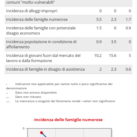
comuni "molto vulnerabili"
Incidenza di alloggi impropri
0
0
0
Incidenza delle famiglie numerose
5.5
2.3
1.7
Incidenza delle famiglie con potenziale
1.5
0
0.9
disagio economico
Incidenza popolazione in condizione di
0.9
3.5
0
affollamento
Incidenza di giovani fuori dal mercato del
10.2
15.6
5
lavoro e dalla formazione
Incidenza di famiglie in disagio di assistenza
2
2.3
0.6
-
Indicatore non applicabile per valore nullo o poco significativo del
denominatore
..
Dato non ancora disponibile
...
Dato non rilevato
....
La mancanza o esiguità del fenomeno rende i valori non significativi
Incidenza delle famiglie numerose
6