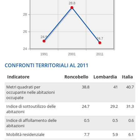
28.8
28
26
24.9
24.7
24
1991
2001
2011
CONFRONTI TERRITORIALI AL 2011
Indicatore
Roncobello
Lombardia
Italia
Metri quadrati per
38.8
41
40.7
occupante nelle abitazioni
occupate
Indice di sottoutilizzo delle
24.7
29.2
31.3
abitazioni
Indice di affollamento delle
0.5
0.5
0.6
abitazioni
Mobilità residenziale
7.7
5.9
6.1