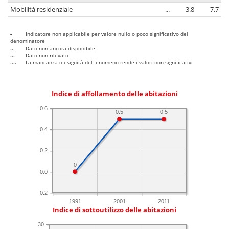
Mobilità residenziale
...
3.8
7.7
-
Indicatore non applicabile per valore nullo o poco significativo del
denominatore
..
Dato non ancora disponibile
...
Dato non rilevato
....
La mancanza o esiguità del fenomeno rende i valori non significativi
Indice di affollamento delle abitazioni
0.6
0.5
0.5
0.4
0.2
0
0.0
-0.2
1991
2001
2011
Indice di sottoutilizzo delle abitazioni
30