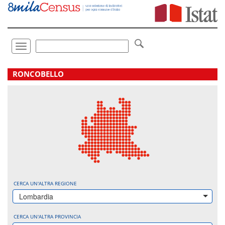
Vai
direttamente
a:
Contenuto
Ricerca
Toggle
navigation
.
RONCOBELLO
CERCA UN'ALTRA REGIONE
Lombardia
CERCA UN'ALTRA PROVINCIA