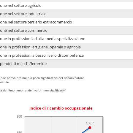
one nel settore agricolo
one nel settore industriale
ione nel settore terziario extracommercio
ione nel settore commercio
one in professioni ad alta-media specializzazione
one in professioni artigiane, operaie o agricole
one in professioni a basso livello di competenza
dipendenti maschi/femmine
bile per valore nullo o poco significativo del denominatore
nibile
 del fenomeno rende i valori non significativi
Indice di ricambio occupazionale
200
166.7
150