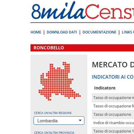
Vai
direttamente
a:
Contenuto
Ricerca
HOME
DOWNLOAD DATI
DOCUMENTAZIONE
LINKS 
.
RONCOBELLO
MERCATO 
INDICATORI AI CO
Indicatore
Tasso di occupazione 
Tasso di occupazione 
CERCA UN'ALTRA REGIONE
Tasso di occupazione
Lombardia
Indice di ricambio occ
Tasso di occupazione 1
CERCA UN'ALTRA PROVINCIA