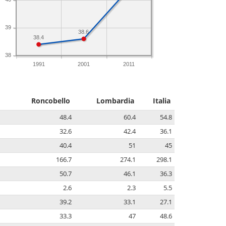
39
38.6
38.4
38
1991
2001
2011
Roncobello
Lombardia
Italia
48.4
60.4
54.8
32.6
42.4
36.1
40.4
51
45
166.7
274.1
298.1
50.7
46.1
36.3
2.6
2.3
5.5
39.2
33.1
27.1
33.3
47
48.6