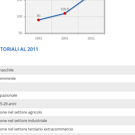
109.8
90
100
50
1991
2001
2011
TORIALI AL 2011
maschile
femminile
upazionale
5-29 anni
one nel settore agricolo
one nel settore industriale
ione nel settore terziario extracommercio