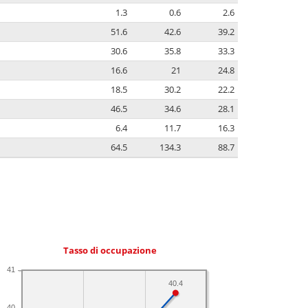
1.3
0.6
2.6
51.6
42.6
39.2
30.6
35.8
33.3
16.6
21
24.8
18.5
30.2
22.2
46.5
34.6
28.1
6.4
11.7
16.3
64.5
134.3
88.7
Tasso di occupazione
41
40.4
40