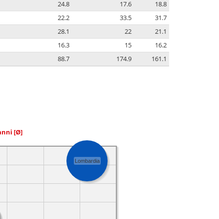
24.8
17.6
18.8
22.2
33.5
31.7
28.1
22
21.1
16.3
15
16.2
88.7
174.9
161.1
 anni
[Ø]
Lombardia