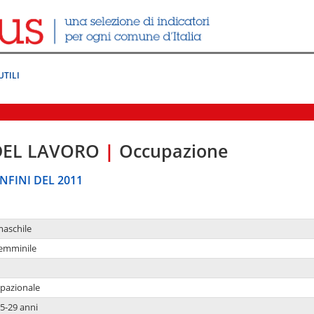
UTILI
DEL LAVORO
|
Occupazione
NFINI DEL 2011
maschile
femminile
upazionale
5-29 anni