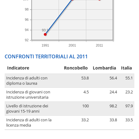
98
96
94
93.1
92
1991
2001
2011
CONFRONTI TERRITORIALI AL 2011
Indicatore
Roncobello
Lombardia
Italia
Incidenza di adulti con
53.8
56.4
55.1
diploma o laurea
Incidenza di giovani con
4.5
24.4
23.2
istruzione universitaria
Livello di istruzione dei
100
98.2
97.9
giovani 15-19 anni
Incidenza di adulti con la
33.2
33.8
33.5
licenza media