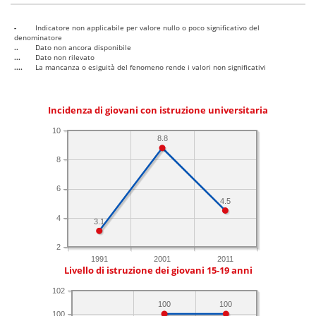
-
Indicatore non applicabile per valore nullo o poco significativo del
denominatore
..
Dato non ancora disponibile
...
Dato non rilevato
....
La mancanza o esiguità del fenomeno rende i valori non significativi
Incidenza di giovani con istruzione universitaria
10
8.8
8
6
4.5
4
3.1
2
1991
2001
2011
Livello di istruzione dei giovani 15-19 anni
102
100
100
100