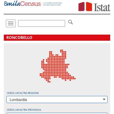
Vai
direttamente
a:
Contenuto
Ricerca
Toggle
navigation
.
RONCOBELLO
CERCA UN'ALTRA REGIONE
Lombardia
CERCA UN'ALTRA PROVINCIA