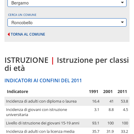
Bergamo
CERCA UN COMUNE
Roncobello
TORNA AL COMUNE
ISTRUZIONE
|
Istruzione per classi
di età
INDICATORI AI CONFINI DEL 2011
Indicatore
1991
2001
2011
Incidenza di adulti con diploma o laurea
16.4
41
53.8
Incidenza di giovani con istruzione
3.1
8.8
4.5
universitaria
Livello di istruzione dei giovani 15-19 anni
93.1
100
100
Incidenza di adulti con la licenza media
35.7
31.9
33.2