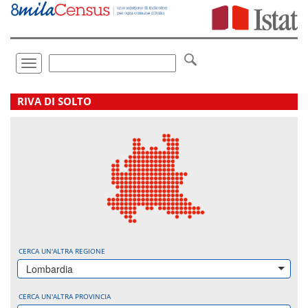
Vai
direttamente
a:
Contenuto
Ricerca
Toggle
navigation
.
RIVA DI SOLTO
CERCA UN'ALTRA REGIONE
Lombardia
CERCA UN'ALTRA PROVINCIA