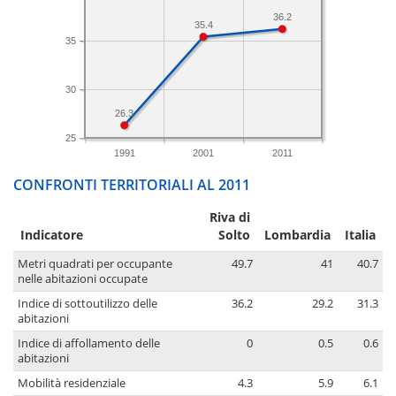
36.2
35.4
35
30
26.3
25
1991
2001
2011
CONFRONTI TERRITORIALI AL 2011
Riva di
Indicatore
Solto
Lombardia
Italia
Metri quadrati per occupante
49.7
41
40.7
nelle abitazioni occupate
Indice di sottoutilizzo delle
36.2
29.2
31.3
abitazioni
Indice di affollamento delle
0
0.5
0.6
abitazioni
Mobilità residenziale
4.3
5.9
6.1