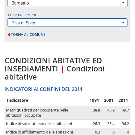
Bergamo
CERCA UN COMUNE
Riva di Solto
TORNA AL COMUNE
CONDIZIONI ABITATIVE ED
INSEDIAMENTI
|
Condizioni
abitative
INDICATORI AI CONFINI DEL 2011
Indicatore
1991
2001
2011
Metri quadrati per occupante nelle
38.8
43.9
49.7
abitazioni occupate
Indice di sottoutilizzo delle abitazioni
26.3
35.4
36.2
Indice di affollamento delle abitazioni
0.3
0
0