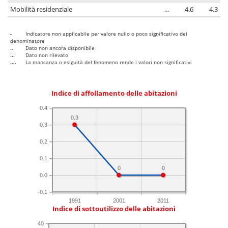
Mobilità residenziale
...
4.6
4.3
-
Indicatore non applicabile per valore nullo o poco significativo del
denominatore
..
Dato non ancora disponibile
...
Dato non rilevato
....
La mancanza o esiguità del fenomeno rende i valori non significativi
Indice di affollamento delle abitazioni
0.4
0.3
0.3
0.2
0.1
0
0
0.0
-0.1
1991
2001
2011
Indice di sottoutilizzo delle abitazioni
40