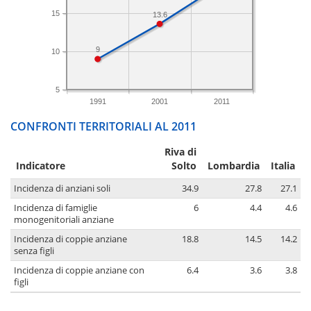
15
13.6
9
10
5
1991
2001
2011
CONFRONTI TERRITORIALI AL 2011
Riva di
Indicatore
Solto
Lombardia
Italia
Incidenza di anziani soli
34.9
27.8
27.1
Incidenza di famiglie
6
4.4
4.6
monogenitoriali anziane
Incidenza di coppie anziane
18.8
14.5
14.2
senza figli
Incidenza di coppie anziane con
6.4
3.6
3.8
figli