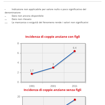
-
Indicatore non applicabile per valore nullo o poco significativo del
denominatore
..
Dato non ancora disponibile
...
Dato non rilevato
....
La mancanza o esiguità del fenomeno rende i valori non significativi
Incidenza di coppie anziane con figli
8
6.4
6
4
3
1.7
2
0
1991
2001
2011
Incidenza di coppie anziane senza figli
20