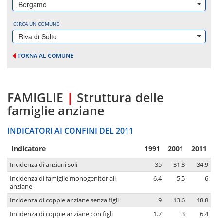
Bergamo
CERCA UN COMUNE
Riva di Solto
TORNA AL COMUNE
FAMIGLIE
|
Struttura delle
famiglie anziane
INDICATORI AI CONFINI DEL 2011
Indicatore
1991
2001
2011
Incidenza di anziani soli
35
31.8
34.9
Incidenza di famiglie monogenitoriali
6.4
5.5
6
anziane
Incidenza di coppie anziane senza figli
9
13.6
18.8
Incidenza di coppie anziane con figli
1.7
3
6.4