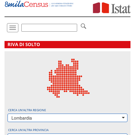
Vai
direttamente
a:
Contenuto
Ricerca
Toggle
navigation
.
RIVA DI SOLTO
CERCA UN'ALTRA REGIONE
Lombardia
CERCA UN'ALTRA PROVINCIA