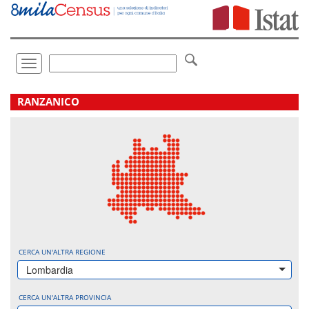
Vai
direttamente
a:
Contenuto
Ricerca
Toggle
navigation
.
RANZANICO
CERCA UN'ALTRA REGIONE
Lombardia
CERCA UN'ALTRA PROVINCIA