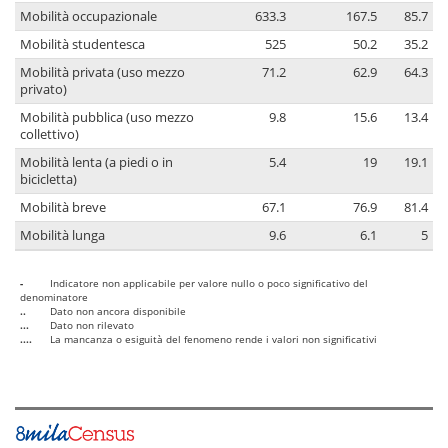
Mobilità occupazionale
633.3
167.5
85.7
Mobilità studentesca
525
50.2
35.2
Mobilità privata (uso mezzo
71.2
62.9
64.3
privato)
Mobilità pubblica (uso mezzo
9.8
15.6
13.4
collettivo)
Mobilità lenta (a piedi o in
5.4
19
19.1
bicicletta)
Mobilità breve
67.1
76.9
81.4
Mobilità lunga
9.6
6.1
5
-
Indicatore non applicabile per valore nullo o poco significativo del
denominatore
..
Dato non ancora disponibile
...
Dato non rilevato
....
La mancanza o esiguità del fenomeno rende i valori non significativi