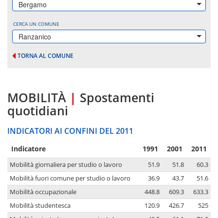
Bergamo
CERCA UN COMUNE
Ranzanico
TORNA AL COMUNE
MOBILITÀ
|
Spostamenti
quotidiani
INDICATORI AI CONFINI DEL 2011
Indicatore
1991
2001
2011
Mobilità giornaliera per studio o lavoro
51.9
51.8
60.3
Mobilità fuori comune per studio o lavoro
36.9
43.7
51.6
Mobilità occupazionale
448.8
609.3
633.3
Mobilità studentesca
120.9
426.7
525