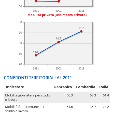
50
1991
2001
2011
Mobilità privata (uso mezzo privato)
80
71.2
70
61.1
60
48.5
50
40
1991
2001
2011
CONFRONTI TERRITORIALI AL 2011
Indicatore
Ranzanico
Lombardia
Italia
Mobilità giornaliera per studio
60.3
68.3
61.4
o lavoro
Mobilità fuori comune per
51.6
36.7
24.2
studio o lavoro