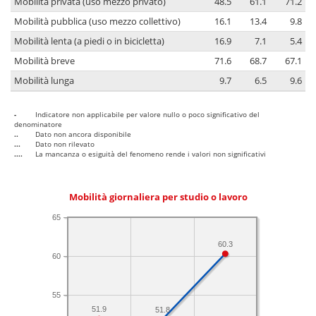
Mobilità privata (uso mezzo privato)
48.5
61.1
71.2
Mobilità pubblica (uso mezzo collettivo)
16.1
13.4
9.8
Mobilità lenta (a piedi o in bicicletta)
16.9
7.1
5.4
Mobilità breve
71.6
68.7
67.1
Mobilità lunga
9.7
6.5
9.6
-
Indicatore non applicabile per valore nullo o poco significativo del
denominatore
..
Dato non ancora disponibile
...
Dato non rilevato
....
La mancanza o esiguità del fenomeno rende i valori non significativi
Mobilità giornaliera per studio o lavoro
65
60.3
60
55
51.9
51.8