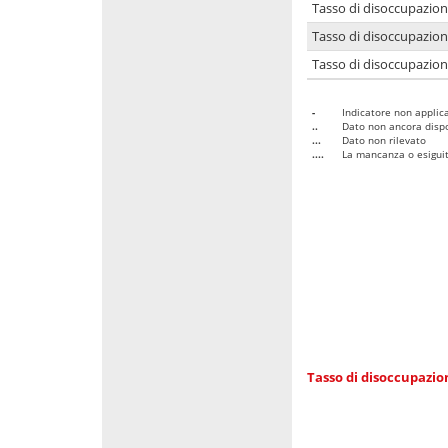
Tasso di disoccupazio
Tasso di disoccupazio
Tasso di disoccupazion
-
Indicatore non applica
..
Dato non ancora dispo
...
Dato non rilevato
....
La mancanza o esiguità
Tasso di disoccupazi