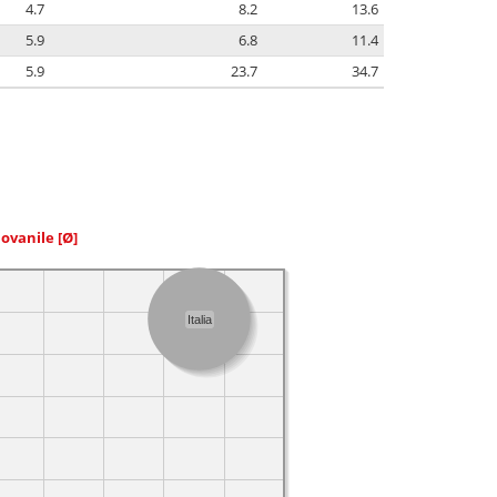
4.7
8.2
13.6
5.9
6.8
11.4
5.9
23.7
34.7
iovanile
[Ø]
Italia