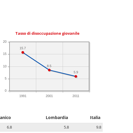
Tasso di disoccupazione giovanile
20
15.7
15
8.5
10
5.9
5
0
1991
2001
2011
anico
Lombardia
Italia
6.8
5.8
9.8