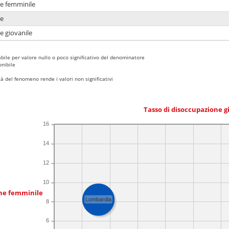
ne femminile
ne
e giovanile
bile per valore nullo o poco significativo del denominatore
nibile
 del fenomeno rende i valori non significativi
Tasso di disoccupazione g
16
14
12
10
one femminile
Lombardia
8
6