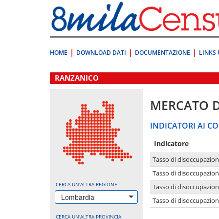
Vai
direttamente
a:
Contenuto
Ricerca
HOME
DOWNLOAD DATI
DOCUMENTAZIONE
LINKS 
.
RANZANICO
MERCATO 
INDICATORI AI CO
Indicatore
Tasso di disoccupazio
Tasso di disoccupazio
CERCA UN'ALTRA REGIONE
Tasso di disoccupazio
Lombardia
Tasso di disoccupazion
CERCA UN'ALTRA PROVINCIA