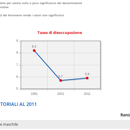
bile per valore nullo o poco significativo del denominatore
nibile
 del fenomeno rende i valori non significativi
Tasso di disoccupazione
9
8.2
8
7
5.9
5.7
6
5
1991
2001
2011
TORIALI AL 2011
Ranz
ne maschile