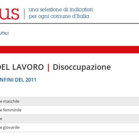
UTILI
DEL LAVORO
|
Disoccupazione
NFINI DEL 2011
ne maschile
ne femminile
ne
e giovanile